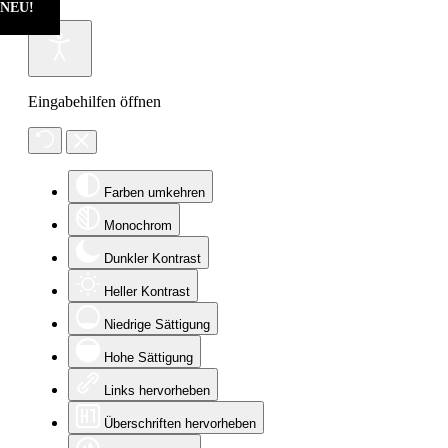
NEU!
NEU!
NEU!
Eingabehilfen öffnen
Farben umkehren
Monochrom
Dunkler Kontrast
Heller Kontrast
Niedrige Sättigung
Hohe Sättigung
Links hervorheben
Überschriften hervorheben