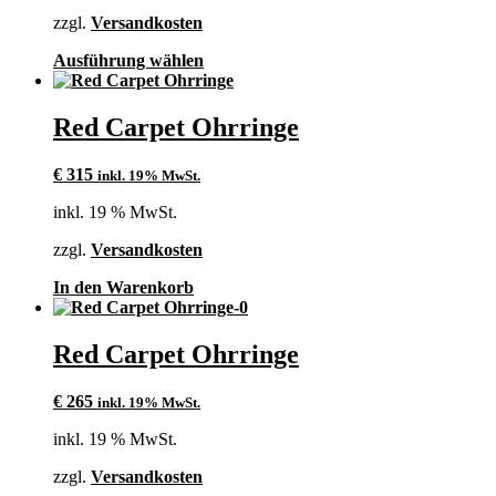
€ 215
€ 170.
der
zzgl.
Versandkosten
Produktseite
gewählt
Dieses
Ausführung wählen
werden
Produkt
weist
mehrere
Red Carpet Ohrringe
Varianten
auf.
€
315
inkl. 19% MwSt.
Die
Optionen
inkl. 19 % MwSt.
können
auf
zzgl.
Versandkosten
der
Produktseite
In den Warenkorb
gewählt
werden
Red Carpet Ohrringe
€
265
inkl. 19% MwSt.
inkl. 19 % MwSt.
zzgl.
Versandkosten