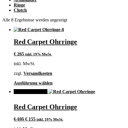
Ringe
Clutch
Alle 8 Ergebnisse werden angezeigt
Red Carpet Ohrringe
€
265
inkl. 19% MwSt.
inkl. MwSt.
zzgl.
Versandkosten
Dieses
Ausführung wählen
Produkt
ANGEBOT!
weist
mehrere
Varianten
Red Carpet Ohrringe
auf.
Die
Ursprünglicher
Aktueller
Optionen
€
195
€
155
inkl. 19% MwSt.
Preis
Preis
können