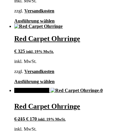
inkl. MwSt.
war:
ist:
auf
€ 195
€ 155.
der
zzgl.
Versandkosten
Produktseite
gewählt
Dieses
Ausführung wählen
werden
Produkt
weist
mehrere
Red Carpet Ohrringe
Varianten
auf.
€
325
inkl. 19% MwSt.
Die
Optionen
inkl. MwSt.
können
auf
zzgl.
Versandkosten
der
Produktseite
Dieses
Ausführung wählen
gewählt
Produkt
werden
ANGEBOT!
weist
mehrere
Varianten
Red Carpet Ohrringe
auf.
Die
Ursprünglicher
Aktueller
Optionen
€
215
€
170
inkl. 19% MwSt.
Preis
Preis
können
inkl. MwSt.
war:
ist:
auf