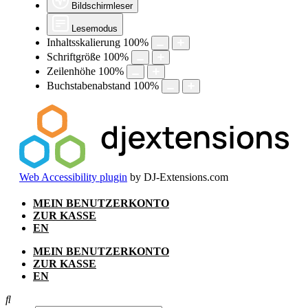
Bildschirmleser
Lesemodus
Inhaltsskalierung
100
%
Schriftgröße
100
%
Zeilenhöhe
100
%
Buchstabenabstand
100
%
Web Accessibility plugin
by DJ-Extensions.com
Zum
MEIN BENUTZERKONTO
Inhalt
ZUR KASSE
springen
EN
MEIN BENUTZERKONTO
ZUR KASSE
EN