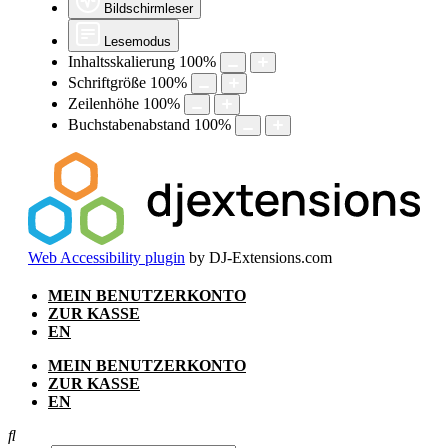
Bildschirmleser
Lesemodus
Inhaltsskalierung
100
%
Schriftgröße
100
%
Zeilenhöhe
100
%
Buchstabenabstand
100
%
Web Accessibility plugin
by DJ-Extensions.com
Zum
MEIN BENUTZERKONTO
Inhalt
ZUR KASSE
springen
EN
MEIN BENUTZERKONTO
ZUR KASSE
EN