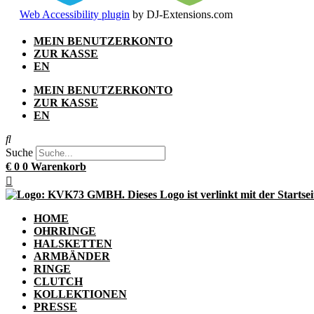
Web Accessibility plugin
by DJ-Extensions.com
Zum
MEIN BENUTZERKONTO
Inhalt
ZUR KASSE
springen
EN
MEIN BENUTZERKONTO
ZUR KASSE
EN
Suche
€
0
0
Warenkorb
HOME
OHRRINGE
HALSKETTEN
ARMBÄNDER
RINGE
CLUTCH
KOLLEKTIONEN
PRESSE