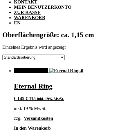
KONTAKT
MEIN BENUTZERKONTO
ZUR KASSE
WARENKORB
EN
Oberflächengröße: ca. 1,15 cm
Einzelnes Ergebnis wird angezeigt
ANGEBOT!
Eternal Ring
Ursprünglicher
Aktueller
€
145
€
115
inkl. 19% MwSt.
Preis
Preis
inkl. 19 % MwSt.
war:
ist:
€ 145
€ 115.
zzgl.
Versandkosten
In den Warenkorb