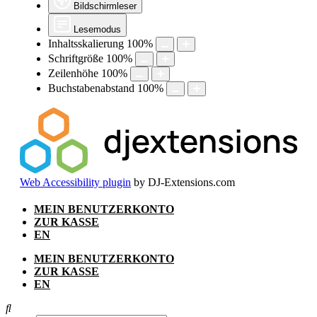
Bildschirmleser
Lesemodus
Inhaltsskalierung
100
%
Schriftgröße
100
%
Zeilenhöhe
100
%
Buchstabenabstand
100
%
Web Accessibility plugin
by DJ-Extensions.com
Zum
MEIN BENUTZERKONTO
Inhalt
ZUR KASSE
springen
EN
MEIN BENUTZERKONTO
ZUR KASSE
EN