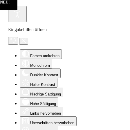
NEU!
NEU!
NEU!
NEU!
Eingabehilfen öffnen
Farben umkehren
Monochrom
Dunkler Kontrast
Heller Kontrast
Niedrige Sättigung
Hohe Sättigung
Links hervorheben
Überschriften hervorheben