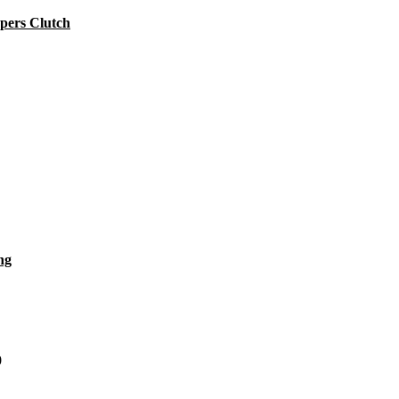
pers Clutch
ng
0