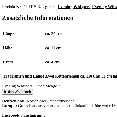
Produkt Nr.:
C01115
Kategorien:
Evening Whispers
,
Evening Whis
Zusätzliche Informationen
Länge
ca. 20 cm
Höhe
ca. 11 cm
Breite
ca. 4 cm
Tragriemen und Länge
Zwei Kettenriemen ca. 110 und 53 cm la
Evening Whispers Clutch Menge
In den Warenkorb
Deutschland:
Kostenloser Standardversand
Europa:
Gratis Standardversand ab einem Einkauf in Höhe von €15
Facebook
Instagram