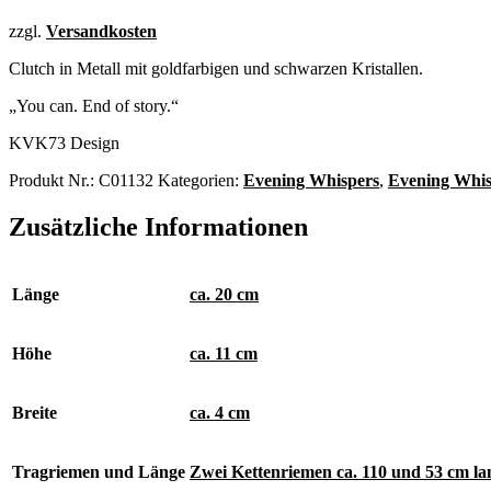
zzgl.
Versandkosten
Clutch in Metall mit goldfarbigen und schwarzen Kristallen.
„You can. End of story.“
KVK73 Design
Produkt Nr.:
C01132
Kategorien:
Evening Whispers
,
Evening Whis
Zusätzliche Informationen
Länge
ca. 20 cm
Höhe
ca. 11 cm
Breite
ca. 4 cm
Tragriemen und Länge
Zwei Kettenriemen ca. 110 und 53 cm la