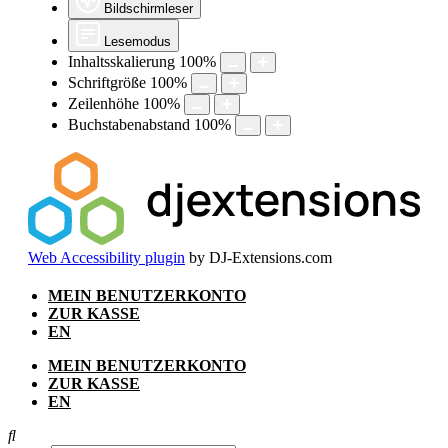
Bildschirmleser
Lesemodus
Inhaltsskalierung
100
%
Schriftgröße
100
%
Zeilenhöhe
100
%
Buchstabenabstand
100
%
Web Accessibility plugin
by DJ-Extensions.com
Zum
MEIN BENUTZERKONTO
Inhalt
ZUR KASSE
springen
EN
MEIN BENUTZERKONTO
ZUR KASSE
EN