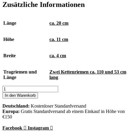
Zusätzliche Informationen
Länge
ca. 20 cm
Höhe
ca. 11 cm
Breite
ca. 4 cm
Tragriemen und
Zwei Kettenriemen ca. 110 und 53 cm
Länge
lang
Evening
Whispers
In den Warenkorb
Clutch
Menge
Deutschland:
Kostenloser Standardversand
Europa:
Gratis Standardversand ab einem Einkauf in Höhe von
€150
Facebook
Instagram