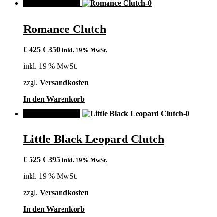
ANGEBOT!
Romance Clutch
Ursprünglicher
Aktueller
€
425
€
350
inkl. 19% MwSt.
Preis
Preis
inkl. 19 % MwSt.
war:
ist:
€ 425
€ 350.
zzgl.
Versandkosten
In den Warenkorb
ANGEBOT!
Little Black Leopard Clutch
Ursprünglicher
Aktueller
€
525
€
395
inkl. 19% MwSt.
Preis
Preis
inkl. 19 % MwSt.
war:
ist:
€ 525
€ 395.
zzgl.
Versandkosten
In den Warenkorb