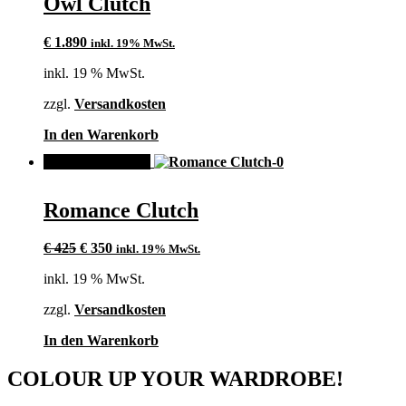
Owl Clutch
€
1.890
inkl. 19% MwSt.
inkl. 19 % MwSt.
zzgl.
Versandkosten
In den Warenkorb
ANGEBOT!
Romance Clutch
Ursprünglicher
Aktueller
€
425
€
350
inkl. 19% MwSt.
Preis
Preis
inkl. 19 % MwSt.
war:
ist:
€ 425
€ 350.
zzgl.
Versandkosten
In den Warenkorb
COLOUR UP YOUR WARDROBE!