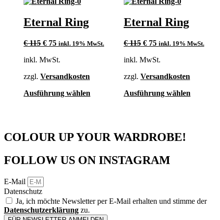
Eternal Ring
Eternal Ring
Ursprünglicher
Aktueller
Ursprünglicher
Aktueller
€
115
€
75
€
115
€
75
inkl. 19% MwSt.
inkl. 19% MwSt.
Preis
Preis
Preis
Preis
inkl. MwSt.
inkl. MwSt.
war:
ist:
war:
ist:
€ 115
€ 75.
€ 115
€ 75.
zzgl.
Versandkosten
zzgl.
Versandkosten
Dieses
Dieses
Ausführung wählen
Ausführung wählen
Produkt
Produkt
weist
weist
mehrere
mehrere
Varianten
Varianten
COLOUR UP YOUR WARDROBE!
auf.
auf.
Die
Die
Optionen
Optionen
FOLLOW US ON INSTAGRAM
können
können
auf
auf
der
der
E-Mail
Produktseite
Produktse
Datenschutz
gewählt
gewählt
Ja, ich möchte Newsletter per E-Mail erhalten und stimme der
werden
werden
Datenschutzerklärung
zu.
FÜR NEWSLETTER ANMELDEN