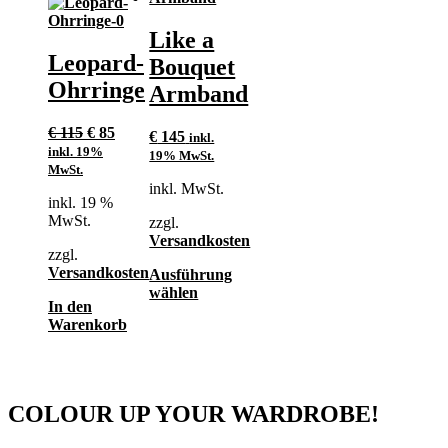
Like a
Leopard-
Bouquet
Ohrringe
Armband
Ursprünglicher
Aktueller
€
115
€
85
€
145
inkl.
Preis
Preis
inkl. 19%
19% MwSt.
war:
ist:
MwSt.
€ 115
€ 85.
inkl. MwSt.
inkl. 19 %
MwSt.
zzgl.
Versandkosten
zzgl.
Versandkosten
Ausführung
Dieses
wählen
In den
Produkt
Warenkorb
weist
mehrere
Varianten
auf.
Die
COLOUR UP YOUR WARDROBE!
Optionen
können