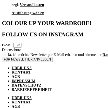
auf
zzgl.
Versandkosten
der
Produktseite
Dieses
Ausführung wählen
gewählt
Produkt
werden
weist
COLOUR UP YOUR WARDROBE!
mehrere
Varianten
FOLLOW US ON INSTAGRAM
auf.
Die
Optionen
E-Mail
können
Datenschutz
auf
Ja, ich möchte Newsletter per E-Mail erhalten und stimme der
Dat
der
FÜR NEWSLETTER ANMELDEN
Produktseite
gewählt
ÜBER UNS
werden
KONTAKT
AGB
IMPRESSUM
DATENSCHUTZ
BARRIEREFREIHEIT
ÜBER UNS
KONTAKT
AGB