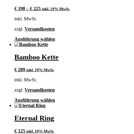
€
198
–
€
225
inkl. 19% MwSt.
inkl. MwSt.
zzgl.
Versandkosten
Dieses
Ausführung wählen
Produkt
weist
mehrere
Bamboo Kette
Varianten
auf.
€
289
inkl. 19% MwSt.
Die
Optionen
inkl. MwSt.
können
auf
zzgl.
Versandkosten
der
Produktseite
Dieses
Ausführung wählen
gewählt
Produkt
werden
weist
mehrere
Eternal Ring
Varianten
auf.
€
125
inkl. 19% MwSt.
Die