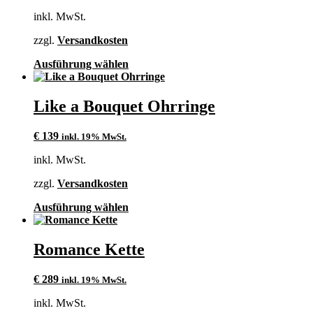
Optionen
inkl. MwSt.
können
auf
zzgl.
Versandkosten
der
Produktseite
Dieses
Ausführung wählen
gewählt
Produkt
werden
weist
mehrere
Like a Bouquet Ohrringe
Varianten
auf.
€
139
inkl. 19% MwSt.
Die
Optionen
inkl. MwSt.
können
auf
zzgl.
Versandkosten
der
Produktseite
Dieses
Ausführung wählen
gewählt
Produkt
werden
weist
mehrere
Romance Kette
Varianten
auf.
€
289
inkl. 19% MwSt.
Die
Optionen
inkl. MwSt.
können