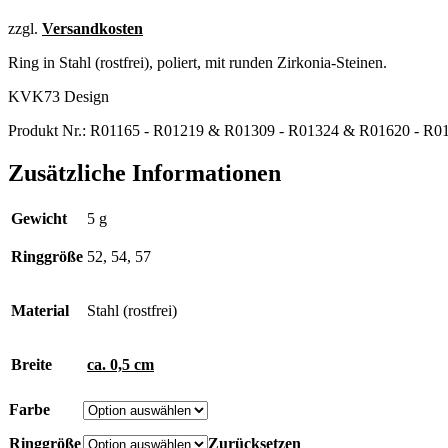
zzgl.
Versandkosten
Ring in Stahl (rostfrei), poliert, mit runden Zirkonia-Steinen.
KVK73 Design
Produkt Nr.:
R01165 - R01219 & R01309 - R01324 & R01620 - R0
Zusätzliche Informationen
Gewicht
5 g
Ringgröße
52, 54, 57
Material
Stahl (rostfrei)
Breite
ca. 0,5 cm
Farbe
Ringgröße
Zurücksetzen