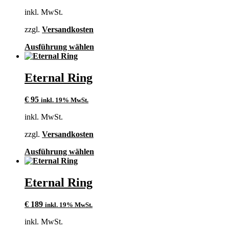
Optionen
inkl. MwSt.
können
auf
zzgl.
Versandkosten
der
Produktseite
Dieses
Ausführung wählen
gewählt
Produkt
werden
weist
mehrere
Eternal Ring
Varianten
auf.
€
95
inkl. 19% MwSt.
Die
Optionen
inkl. MwSt.
können
auf
zzgl.
Versandkosten
der
Produktseite
Dieses
Ausführung wählen
gewählt
Produkt
werden
weist
mehrere
Eternal Ring
Varianten
auf.
€
189
inkl. 19% MwSt.
Die
Optionen
inkl. MwSt.
können