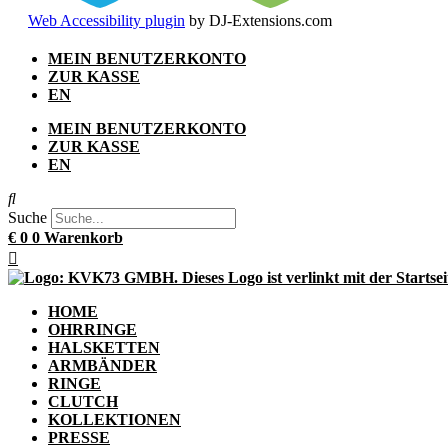
Web Accessibility plugin
by DJ-Extensions.com
Zum
MEIN BENUTZERKONTO
Inhalt
ZUR KASSE
springen
EN
MEIN BENUTZERKONTO
ZUR KASSE
EN
Suche
€
0
0
Warenkorb
HOME
OHRRINGE
HALSKETTEN
ARMBÄNDER
RINGE
CLUTCH
KOLLEKTIONEN
PRESSE