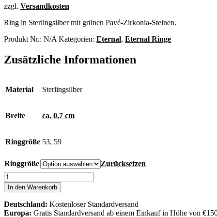
zzgl.
Versandkosten
Ring in Sterlingsilber mit grünen Pavé-Zirkonia-
Steinen.
Produkt Nr.:
N/A
Kategorien:
Eternal
,
Eternal Ringe
Zusätzliche Informationen
Material
Sterlingsilber
Breite
ca. 0,7 cm
Ringgröße
53, 59
Ringgröße
Zurücksetzen
Eternal
Ring
In den Warenkorb
Menge
Deutschland:
Kostenloser Standardversand
Europa:
Gratis Standardversand ab einem Einkauf in Höhe von €15