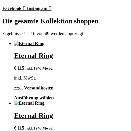
Facebook
Instagram
Die gesamte Kollektion shoppen
Ergebnisse 1 – 16 von 49 werden angezeigt
Eternal Ring
€
115
inkl. 19% MwSt.
inkl. MwSt.
zzgl.
Versandkosten
Dieses
Ausführung wählen
Produkt
weist
mehrere
Eternal Ring
Varianten
auf.
€
115
inkl. 19% MwSt.
Die