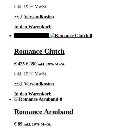
Preis
Preis
können
inkl. 19 % MwSt.
war:
ist:
auf
€ 425
€ 350.
der
zzgl.
Versandkosten
Produktseite
gewählt
In den Warenkorb
werden
ANGEBOT!
Romance Clutch
Ursprünglicher
Aktueller
€
425
€
350
inkl. 19% MwSt.
Preis
Preis
inkl. 19 % MwSt.
war:
ist:
€ 425
€ 350.
zzgl.
Versandkosten
In den Warenkorb
Romance Armband
€
89
inkl. 19% MwSt.