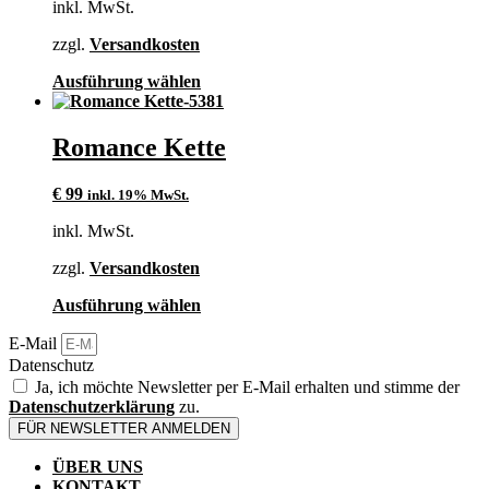
inkl. MwSt.
zzgl.
Versandkosten
Dieses
Ausführung wählen
Produkt
weist
mehrere
Romance Kette
Varianten
auf.
€
99
inkl. 19% MwSt.
Die
Optionen
inkl. MwSt.
können
auf
zzgl.
Versandkosten
der
Produktseite
Dieses
Ausführung wählen
gewählt
Produkt
werden
E-Mail
weist
mehrere
Datenschutz
Varianten
Ja, ich möchte Newsletter per E-Mail erhalten und stimme der
auf.
Datenschutzerklärung
zu.
Die
FÜR NEWSLETTER ANMELDEN
Optionen
können
ÜBER UNS
auf
KONTAKT