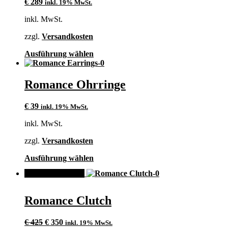
€
289
inkl. 19% MwSt.
inkl. MwSt.
zzgl.
Versandkosten
Dieses
Ausführung wählen
Produkt
weist
mehrere
Romance Ohrringe
Varianten
auf.
€
39
inkl. 19% MwSt.
Die
Optionen
inkl. MwSt.
können
auf
zzgl.
Versandkosten
der
Produktseite
Dieses
Ausführung wählen
gewählt
Produkt
werden
ANGEBOT!
weist
mehrere
Varianten
Romance Clutch
auf.
Die
Ursprünglicher
Aktueller
Optionen
€
425
€
350
inkl. 19% MwSt.