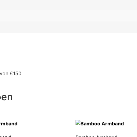
 von €150
pen