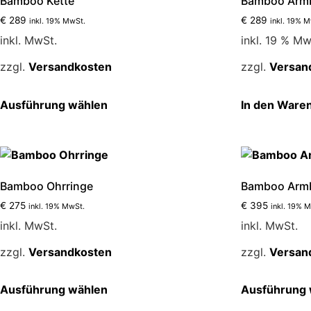
Bamboo Kette
Bamboo Arm
€
289
€
289
inkl. 19% MwSt.
inkl. 19% 
inkl. MwSt.
inkl. 19 % Mw
zzgl.
Versandkosten
zzgl.
Versan
Dieses
Ausführung wählen
In den Ware
Produkt
weist
mehrere
Varianten
auf.
Bamboo Ohrringe
Bamboo Arm
Die
€
275
€
395
inkl. 19% MwSt.
inkl. 19% 
Optionen
inkl. MwSt.
inkl. MwSt.
können
auf
zzgl.
Versandkosten
zzgl.
Versan
der
Produktseite
Dieses
Ausführung wählen
Ausführung 
gewählt
Produkt
werden