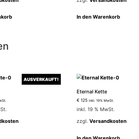
der
der
Produktseite
Produ
nkorb
In den Warenkorb
gewählt
gewäh
werden
werde
en
AUSVERKAUFT!
Eternal Kette
€
125
wSt.
inkl. 19% MwSt.
St.
inkl. 19 % MwSt.
dkosten
zzgl.
Versandkosten
In den Warenkorb