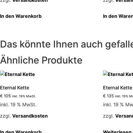
der
Produktseite
In den Warenkorb
In den Ware
gewählt
werden
Das könnte Ihnen auch gefall
Ähnliche Produkte
Eternal Kette
Eternal Kette
€
105
€
135
inkl. 19% MwSt.
inkl. 19% M
inkl. 19 % MwSt.
inkl. 19 % Mw
zzgl.
Versandkosten
zzgl.
Versan
In den Warenkorb
Weiterlesen