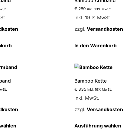
band
Bamboo Armband
€
289
MwSt.
inkl. 19% MwSt.
St.
inkl. 19 % MwSt.
dkosten
zzgl.
Versandkosten
nkorb
In den Warenkorb
band
Bamboo Kette
€
335
MwSt.
inkl. 19% MwSt.
inkl. MwSt.
dkosten
zzgl.
Versandkosten
Dieses
Diese
wählen
Ausführung wählen
Produkt
Produ