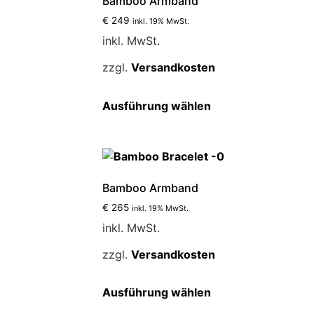
Bamboo Armband
€
249
inkl. 19% MwSt.
inkl. MwSt.
zzgl.
Versandkosten
Dieses
Ausführung wählen
Produkt
weist
mehrere
Varianten
auf.
Bamboo Armband
Die
€
265
inkl. 19% MwSt.
Optionen
inkl. MwSt.
können
auf
zzgl.
Versandkosten
der
Produktseite
s
Dieses
Ausführung wählen
gewählt
kt
Produkt
werden