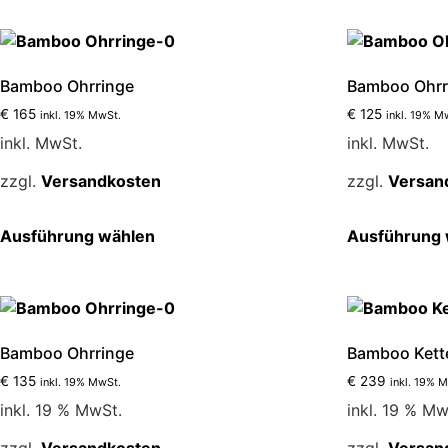
weist
mehrere
Varianten
auf.
Bamboo Ohrringe
Bamboo Ohrr
Die
€
165
€
125
inkl. 19% MwSt.
inkl. 19% M
Optionen
inkl. MwSt.
inkl. MwSt.
können
auf
zzgl.
Versandkosten
zzgl.
Versan
der
Produktseite
Dieses
Ausführung wählen
Ausführung 
gewählt
Produkt
werden
weist
mehrere
Varianten
auf.
Bamboo Ohrringe
Bamboo Kett
Die
€
135
€
239
inkl. 19% MwSt.
inkl. 19% 
Optionen
inkl. 19 % MwSt.
inkl. 19 % Mw
können
auf
zzgl.
Versandkosten
zzgl.
Versan