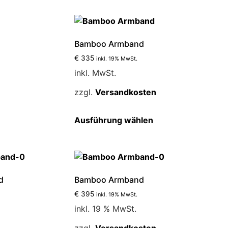
weist
re
mehrere
nten
Varianten
auf.
Bamboo Armband
Die
€
335
inkl. 19% MwSt.
nen
Optionen
inkl. MwSt.
n
können
auf
zzgl.
Versandkosten
der
ktseite
Produktseite
s
Dieses
Ausführung wählen
lt
gewählt
kt
Produkt
n
werden
weist
re
mehrere
nten
Varianten
auf.
d
Bamboo Armband
Die
€
395
inkl. 19% MwSt.
nen
Optionen
inkl. 19 % MwSt.
n
können
auf
zzgl.
Versandkosten