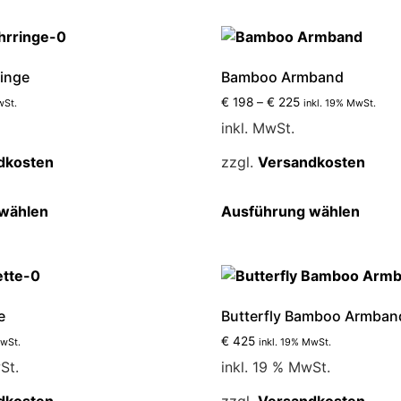
weist
weist
mehrere
mehre
Varianten
Varia
auf.
auf.
inge
Bamboo Armband
Die
Die
€
198
–
€
225
wSt.
inkl. 19% MwSt.
Optionen
Optio
inkl. MwSt.
können
könne
auf
auf
dkosten
zzgl.
Versandkosten
der
der
Produktseite
Produ
Dieses
Diese
wählen
Ausführung wählen
gewählt
gewäh
Produkt
Produ
werden
werde
weist
weist
mehrere
mehre
Varianten
Varia
auf.
auf.
e
Butterfly Bamboo Armban
Die
Die
€
425
MwSt.
inkl. 19% MwSt.
Optionen
Optio
St.
inkl. 19 % MwSt.
können
könne
auf
auf
dkosten
zzgl.
Versandkosten