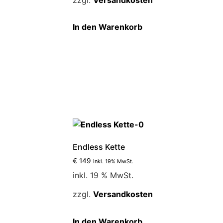
der
ktseite
Produktseite
In den Warenkorb
lt
gewählt
n
werden
Endless Kette
€
149
inkl. 19% MwSt.
inkl. 19 % MwSt.
zzgl.
Versandkosten
In den Warenkorb