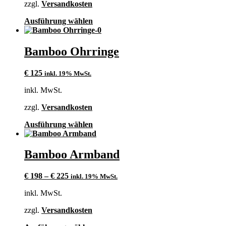
zzgl.
Versandkosten
der
Produktseite
Dieses
Ausführung wählen
gewählt
Produkt
werden
weist
mehrere
Bamboo Ohrringe
Varianten
auf.
€
125
inkl. 19% MwSt.
Die
Optionen
inkl. MwSt.
können
auf
zzgl.
Versandkosten
der
Produktseite
Dieses
Ausführung wählen
gewählt
Produkt
werden
weist
mehrere
Bamboo Armband
Varianten
auf.
€
198
–
€
225
inkl. 19% MwSt.
Die
Optionen
inkl. MwSt.
können
auf
zzgl.
Versandkosten
der
Produktseite