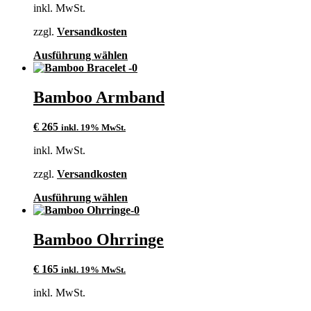
inkl. MwSt.
können
auf
zzgl.
Versandkosten
der
Produktseite
Dieses
Ausführung wählen
gewählt
Produkt
werden
weist
mehrere
Bamboo Armband
Varianten
auf.
€
265
inkl. 19% MwSt.
Die
Optionen
inkl. MwSt.
können
auf
zzgl.
Versandkosten
der
Produktseite
Dieses
Ausführung wählen
gewählt
Produkt
werden
weist
mehrere
Bamboo Ohrringe
Varianten
auf.
€
165
inkl. 19% MwSt.
Die
Optionen
inkl. MwSt.
können
auf