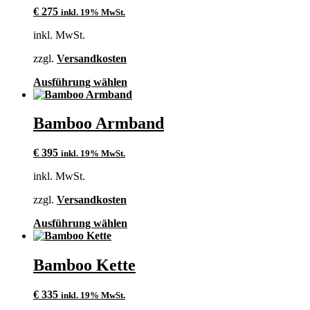
auf.
€
275
inkl. 19% MwSt.
Die
Optionen
inkl. MwSt.
können
auf
zzgl.
Versandkosten
der
Produktseite
Dieses
Ausführung wählen
gewählt
Produkt
werden
weist
mehrere
Bamboo Armband
Varianten
auf.
€
395
inkl. 19% MwSt.
Die
Optionen
inkl. MwSt.
können
auf
zzgl.
Versandkosten
der
Produktseite
Dieses
Ausführung wählen
gewählt
Produkt
werden
weist
mehrere
Bamboo Kette
Varianten
auf.
€
335
inkl. 19% MwSt.
Die
Optionen