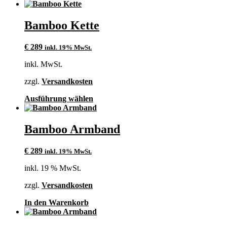
Bamboo Kette
€
289
inkl. 19% MwSt.
inkl. MwSt.
zzgl.
Versandkosten
Dieses
Ausführung wählen
Produkt
weist
mehrere
Bamboo Armband
Varianten
auf.
€
289
inkl. 19% MwSt.
Die
Optionen
inkl. 19 % MwSt.
können
auf
zzgl.
Versandkosten
der
Produktseite
In den Warenkorb
gewählt
werden