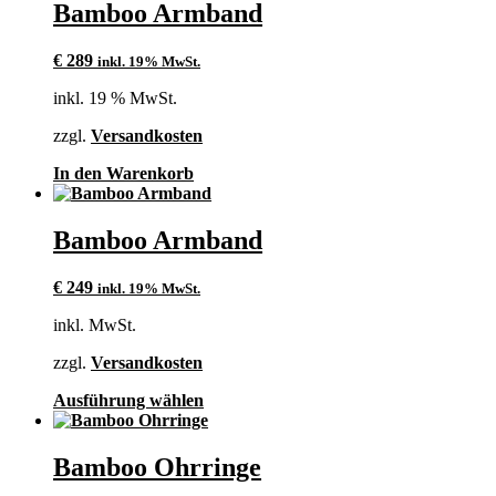
Bamboo Armband
€
289
inkl. 19% MwSt.
inkl. 19 % MwSt.
zzgl.
Versandkosten
In den Warenkorb
Bamboo Armband
€
249
inkl. 19% MwSt.
inkl. MwSt.
zzgl.
Versandkosten
Dieses
Ausführung wählen
Produkt
weist
mehrere
Bamboo Ohrringe
Varianten