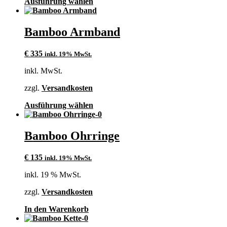
Dieses
Ausführung wählen
gewählt
Produkt
werden
weist
mehrere
Bamboo Armband
Varianten
auf.
€
335
inkl. 19% MwSt.
Die
Optionen
inkl. MwSt.
können
auf
zzgl.
Versandkosten
der
Produktseite
Dieses
Ausführung wählen
gewählt
Produkt
werden
weist
mehrere
Bamboo Ohrringe
Varianten
auf.
€
135
inkl. 19% MwSt.
Die
Optionen
inkl. 19 % MwSt.
können
auf
zzgl.
Versandkosten
der
Produktseite
In den Warenkorb
gewählt
werden