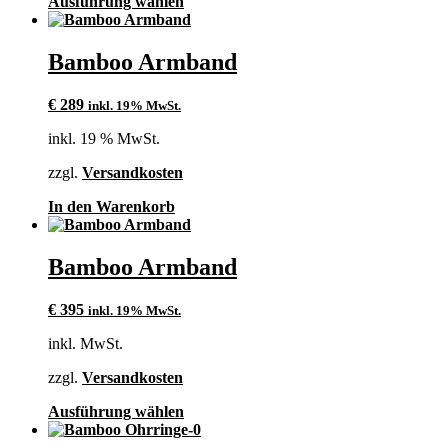
Dieses
Ausführung wählen
Produkt
weist
mehrere
Bamboo Armband
Varianten
auf.
€
289
inkl. 19% MwSt.
Die
Optionen
inkl. 19 % MwSt.
können
auf
zzgl.
Versandkosten
der
Produktseite
In den Warenkorb
gewählt
werden
Bamboo Armband
€
395
inkl. 19% MwSt.
inkl. MwSt.
zzgl.
Versandkosten
Dieses
Ausführung wählen
Produkt
weist