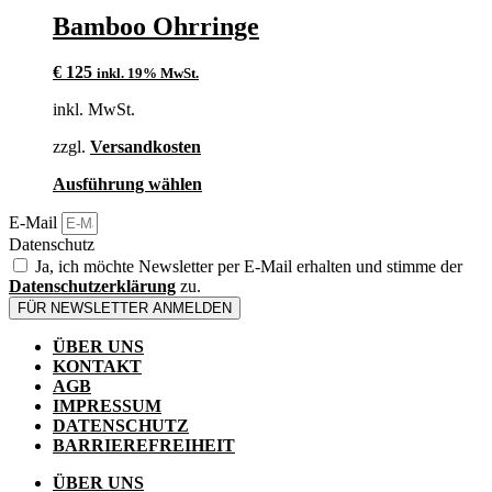
mehrere
Bamboo Ohrringe
Varianten
auf.
€
125
inkl. 19% MwSt.
Die
Optionen
inkl. MwSt.
können
auf
zzgl.
Versandkosten
der
Produktseite
Dieses
Ausführung wählen
gewählt
Produkt
werden
E-Mail
weist
mehrere
Datenschutz
Varianten
Ja, ich möchte Newsletter per E-Mail erhalten und stimme der
auf.
Datenschutzerklärung
zu.
Die
FÜR NEWSLETTER ANMELDEN
Optionen
können
ÜBER UNS
auf
KONTAKT
der
AGB
Produktseite
IMPRESSUM
gewählt
DATENSCHUTZ
werden
BARRIEREFREIHEIT
ÜBER UNS