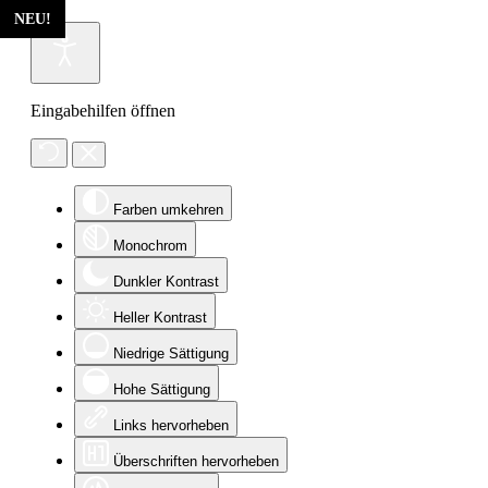
NEU!
NEU!
Eingabehilfen öffnen
Farben umkehren
Monochrom
Dunkler Kontrast
Heller Kontrast
Niedrige Sättigung
Hohe Sättigung
Links hervorheben
Überschriften hervorheben