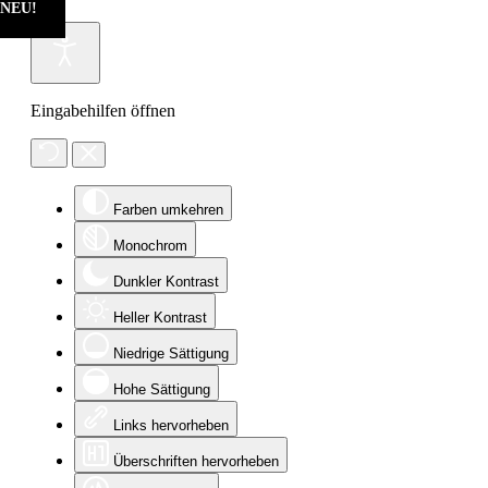
NEU!
NEU!
Eingabehilfen öffnen
Farben umkehren
Monochrom
Dunkler Kontrast
Heller Kontrast
Niedrige Sättigung
Hohe Sättigung
Links hervorheben
Überschriften hervorheben