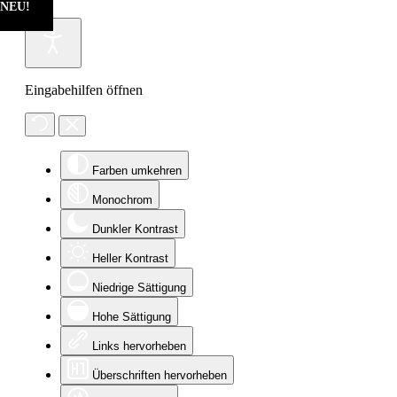
NEU!
NEU!
Eingabehilfen öffnen
Farben umkehren
Monochrom
Dunkler Kontrast
Heller Kontrast
Niedrige Sättigung
Hohe Sättigung
Links hervorheben
Überschriften hervorheben