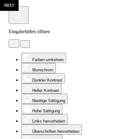
NEU!
NEU!
Eingabehilfen öffnen
Farben umkehren
Monochrom
Dunkler Kontrast
Heller Kontrast
Niedrige Sättigung
Hohe Sättigung
Links hervorheben
Überschriften hervorheben