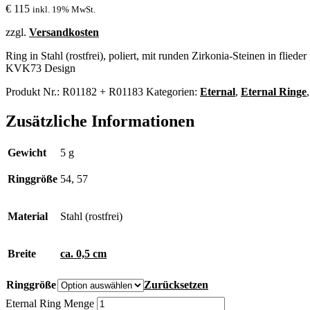
€
115
inkl. 19% MwSt.
zzgl.
Versandkosten
Ring in Stahl (rostfrei), poliert, mit runden Zirkonia-Steinen in flieder
KVK73 Design
Produkt Nr.:
R01182 + R01183
Kategorien:
Eternal
,
Eternal Ringe
Zusätzliche Informationen
Gewicht
5 g
Ringgröße
54, 57
Material
Stahl (rostfrei)
Breite
ca. 0,5 cm
Ringgröße
Zurücksetzen
Eternal Ring Menge