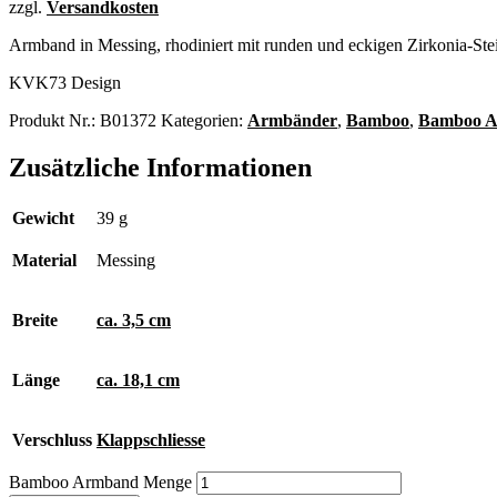
zzgl.
Versandkosten
Armband in Messing, rhodiniert mit runden und eckigen Zirkonia-Stei
KVK73 Design
Produkt Nr.:
B01372
Kategorien:
Armbänder
,
Bamboo
,
Bamboo A
Zusätzliche Informationen
Gewicht
39 g
Material
Messing
Breite
ca. 3,5 cm
Länge
ca. 18,1 cm
Verschluss
Klappschliesse
Bamboo Armband Menge