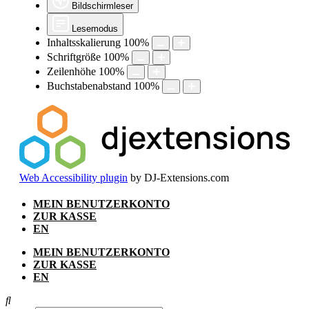
Bildschirmleser
Lesemodus
Inhaltsskalierung
100
%
Schriftgröße
100
%
Zeilenhöhe
100
%
Buchstabenabstand
100
%
Web Accessibility plugin
by DJ-Extensions.com
Zum
MEIN BENUTZERKONTO
Inhalt
ZUR KASSE
springen
EN
MEIN BENUTZERKONTO
ZUR KASSE
EN