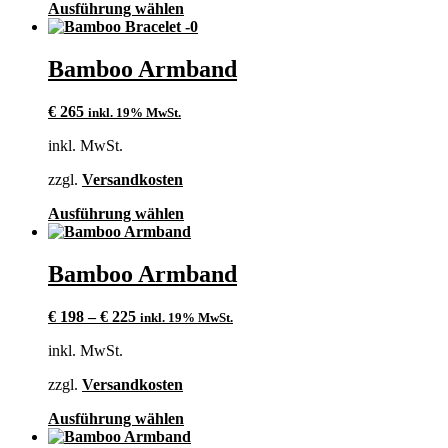
Produktseite
Dieses
Ausführung wählen
gewählt
Produkt
werden
weist
mehrere
Bamboo Armband
Varianten
auf.
€
265
inkl. 19% MwSt.
Die
Optionen
inkl. MwSt.
können
auf
zzgl.
Versandkosten
der
Produktseite
Dieses
Ausführung wählen
gewählt
Produkt
werden
weist
mehrere
Bamboo Armband
Varianten
auf.
€
198
–
€
225
inkl. 19% MwSt.
Die
Optionen
inkl. MwSt.
können
auf
zzgl.
Versandkosten
der
Produktseite
Dieses
Ausführung wählen
gewählt
Produkt
werden