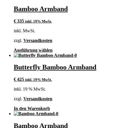
weist
mehrere
Bamboo Armband
Varianten
auf.
€
335
inkl. 19% MwSt.
Die
Optionen
inkl. MwSt.
können
auf
zzgl.
Versandkosten
der
Produktseite
Dieses
Ausführung wählen
gewählt
Produkt
werden
weist
mehrere
Butterfly Bamboo Armband
Varianten
auf.
€
425
inkl. 19% MwSt.
Die
Optionen
inkl. 19 % MwSt.
können
auf
zzgl.
Versandkosten
der
Produktseite
In den Warenkorb
gewählt
werden
Bamboo Armband