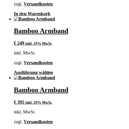
zzgl.
Versandkosten
In den Warenkorb
Bamboo Armband
€
249
inkl. 19% MwSt.
inkl. MwSt.
zzgl.
Versandkosten
Dieses
Ausführung wählen
Produkt
weist
mehrere
Bamboo Armband
Varianten
auf.
€
395
inkl. 19% MwSt.
Die
Optionen
inkl. MwSt.
können
auf
zzgl.
Versandkosten
der