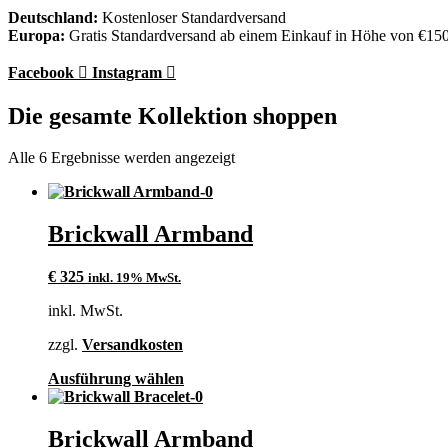
Deutschland:
Kostenloser Standardversand
Europa:
Gratis Standardversand ab einem Einkauf in Höhe von €15
Facebook
Instagram
Die gesamte Kollektion shoppen
Alle 6 Ergebnisse werden angezeigt
Brickwall Armband
€
325
inkl. 19% MwSt.
inkl. MwSt.
zzgl.
Versandkosten
Dieses
Ausführung wählen
Produkt
weist
mehrere
Brickwall Armband