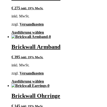
Varianten
auf.
€
275
inkl. 19% MwSt.
Die
Optionen
inkl. MwSt.
können
auf
zzgl.
Versandkosten
der
Produktseite
Dieses
Ausführung wählen
gewählt
Produkt
werden
weist
mehrere
Brickwall Armband
Varianten
auf.
€
395
inkl. 19% MwSt.
Die
Optionen
inkl. MwSt.
können
auf
zzgl.
Versandkosten
der
Produktseite
Dieses
Ausführung wählen
gewählt
Produkt
werden
weist
mehrere
Brickwall Ohrringe
Varianten
auf.
€
145
inkl. 19% MwSt.
Die