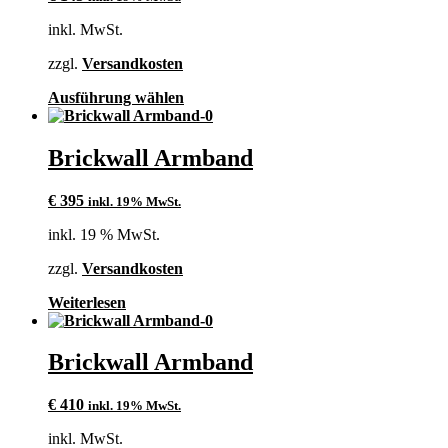
Optionen
inkl. MwSt.
können
auf
zzgl.
Versandkosten
der
Produktseite
Dieses
Ausführung wählen
gewählt
Produkt
werden
weist
mehrere
Brickwall Armband
Varianten
auf.
€
395
inkl. 19% MwSt.
Die
Optionen
inkl. 19 % MwSt.
können
auf
zzgl.
Versandkosten
der
Produktseite
Weiterlesen
gewählt
werden
Brickwall Armband
€
410
inkl. 19% MwSt.
inkl. MwSt.