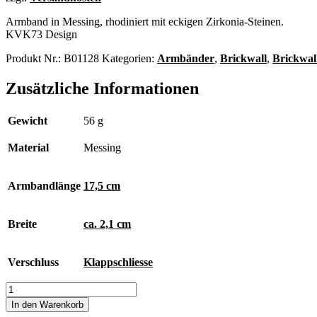
Armband in Messing, rhodiniert mit eckigen Zirkonia-Steinen.
KVK73 Design
Produkt Nr.:
B01128
Kategorien:
Armbänder
,
Brickwall
,
Brickwa
Zusätzliche Informationen
Gewicht
56 g
Material
Messing
Armbandlänge
17,5 cm
Breite
ca. 2,1 cm
Verschluss
Klappschliesse
Brickwall
Armband
In den Warenkorb
Menge