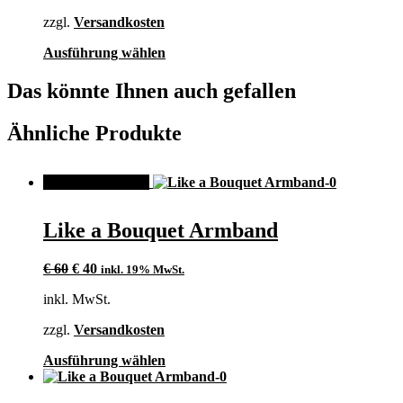
zzgl.
Versandkosten
Dieses
Ausführung wählen
Produkt
weist
Das könnte Ihnen auch gefallen
mehrere
Varianten
Ähnliche Produkte
auf.
Die
Optionen
können
ANGEBOT!
auf
der
Like a Bouquet Armband
Produktseite
gewählt
werden
Ursprünglicher
Aktueller
€
60
€
40
inkl. 19% MwSt.
Preis
Preis
inkl. MwSt.
war:
ist:
€ 60
€ 40.
zzgl.
Versandkosten
Dieses
Ausführung wählen
Produkt
weist