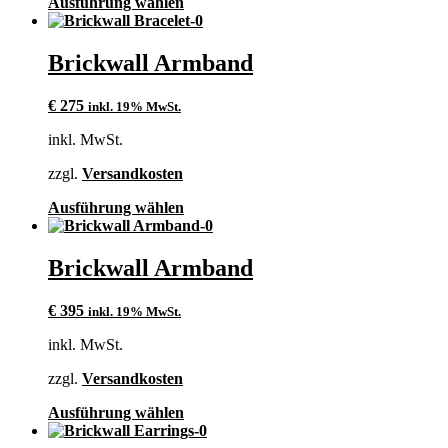
Dieses
Ausführung wählen
Produkt
weist
mehrere
Brickwall Armband
Varianten
auf.
€
275
inkl. 19% MwSt.
Die
Optionen
inkl. MwSt.
können
auf
zzgl.
Versandkosten
der
Produktseite
Dieses
Ausführung wählen
gewählt
Produkt
werden
weist
mehrere
Brickwall Armband
Varianten
auf.
€
395
inkl. 19% MwSt.
Die
Optionen
inkl. MwSt.
können
auf
zzgl.
Versandkosten
der
Produktseite
Dieses
Ausführung wählen
gewählt
Produkt
werden
weist