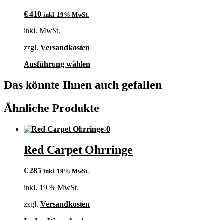
€
410
inkl. 19% MwSt.
inkl. MwSt.
zzgl.
Versandkosten
Dieses
Ausführung wählen
Produkt
weist
Das könnte Ihnen auch gefallen
mehrere
Varianten
Ähnliche Produkte
auf.
Die
Optionen
können
auf
Red Carpet Ohrringe
der
Produktseite
gewählt
€
285
inkl. 19% MwSt.
werden
inkl. 19 % MwSt.
zzgl.
Versandkosten