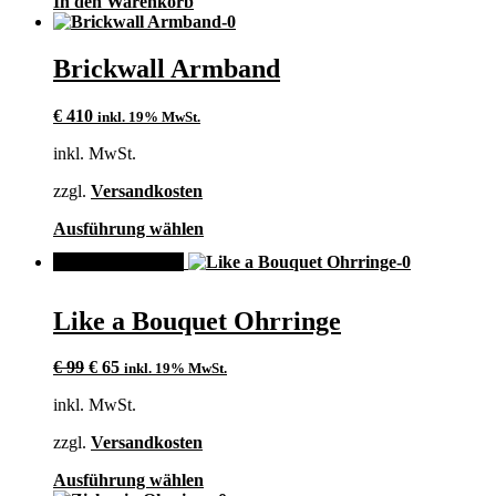
In den Warenkorb
Brickwall Armband
€
410
inkl. 19% MwSt.
inkl. MwSt.
zzgl.
Versandkosten
Dieses
Ausführung wählen
Produkt
ANGEBOT!
weist
mehrere
Varianten
Like a Bouquet Ohrringe
auf.
Die
Ursprünglicher
Aktueller
Optionen
€
99
€
65
inkl. 19% MwSt.
Preis
Preis
können
inkl. MwSt.
war:
ist:
auf
€ 99
€ 65.
der
zzgl.
Versandkosten
Produktseite
gewählt
Dieses
Ausführung wählen
werden