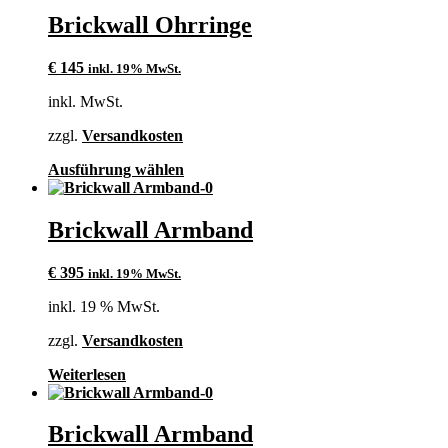
mehrere
Brickwall Ohrringe
Varianten
auf.
€
145
inkl. 19% MwSt.
Die
Optionen
inkl. MwSt.
können
auf
zzgl.
Versandkosten
der
Produktseite
Dieses
Ausführung wählen
gewählt
Produkt
werden
weist
mehrere
Brickwall Armband
Varianten
auf.
€
395
inkl. 19% MwSt.
Die
Optionen
inkl. 19 % MwSt.
können
auf
zzgl.
Versandkosten
der
Produktseite
Weiterlesen
gewählt
werden
Brickwall Armband