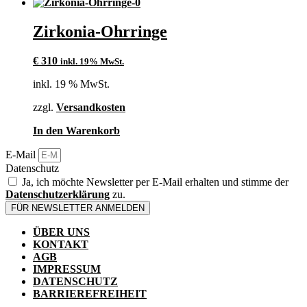
Produkt
weist
mehrere
Zirkonia-Ohrringe
Varianten
auf.
€
310
inkl. 19% MwSt.
Die
Optionen
inkl. 19 % MwSt.
können
auf
zzgl.
Versandkosten
der
Produktseite
In den Warenkorb
gewählt
werden
E-Mail
Datenschutz
Ja, ich möchte Newsletter per E-Mail erhalten und stimme der
Datenschutzerklärung
zu.
FÜR NEWSLETTER ANMELDEN
ÜBER UNS
KONTAKT
AGB
IMPRESSUM
DATENSCHUTZ
BARRIEREFREIHEIT