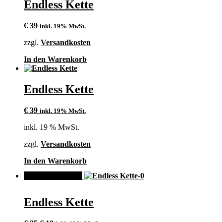
mehrere
Endless Kette
Varianten
auf.
€
39
inkl. 19% MwSt.
Die
Optionen
zzgl.
Versandkosten
können
auf
In den Warenkorb
der
Produktseite
gewählt
Endless Kette
werden
€
39
inkl. 19% MwSt.
inkl. 19 % MwSt.
zzgl.
Versandkosten
In den Warenkorb
ANGEBOT!
Endless Kette