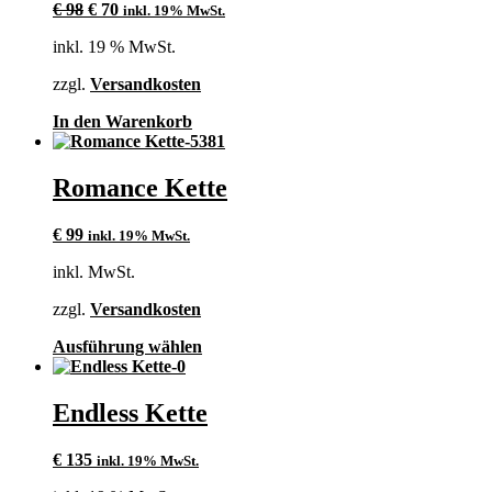
Ursprünglicher
Aktueller
€
98
€
70
inkl. 19% MwSt.
Preis
Preis
inkl. 19 % MwSt.
war:
ist:
€ 98
€ 70.
zzgl.
Versandkosten
In den Warenkorb
Romance Kette
€
99
inkl. 19% MwSt.
inkl. MwSt.
zzgl.
Versandkosten
Dieses
Ausführung wählen
Produkt
weist
mehrere
Endless Kette
Varianten
auf.
€
135
inkl. 19% MwSt.
Die
Optionen