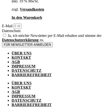
inkl. 19 % MwSt.
können
auf
zzgl.
Versandkosten
der
Produktseite
In den Warenkorb
gewählt
werden
E-Mail
Datenschutz
Ja, ich möchte Newsletter per E-Mail erhalten und stimme der
Datenschutzerklärung
zu.
FÜR NEWSLETTER ANMELDEN
ÜBER UNS
KONTAKT
AGB
IMPRESSUM
DATENSCHUTZ
BARRIEREFREIHEIT
ÜBER UNS
KONTAKT
AGB
IMPRESSUM
DATENSCHUTZ
BARRIEREFREIHEIT