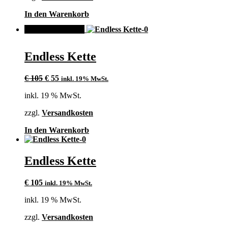
In den Warenkorb
ANGEBOT!
Endless Kette
Ursprünglicher
Aktueller
€
105
€
55
inkl. 19% MwSt.
Preis
Preis
inkl. 19 % MwSt.
war:
ist:
€ 105
€ 55.
zzgl.
Versandkosten
In den Warenkorb
Endless Kette
€
105
inkl. 19% MwSt.
inkl. 19 % MwSt.
zzgl.
Versandkosten