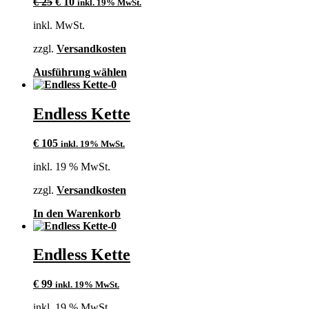
Ursprünglicher
Aktueller
€
25
€
10
inkl. 19% MwSt.
Preis
Preis
inkl. MwSt.
war:
ist:
€ 25
€ 10.
zzgl.
Versandkosten
Dieses
Ausführung wählen
Produkt
weist
mehrere
Endless Kette
Varianten
auf.
€
105
inkl. 19% MwSt.
Die
Optionen
inkl. 19 % MwSt.
können
auf
zzgl.
Versandkosten
der
Produktseite
In den Warenkorb
gewählt
werden
Endless Kette
€
99
inkl. 19% MwSt.
inkl. 19 % MwSt.