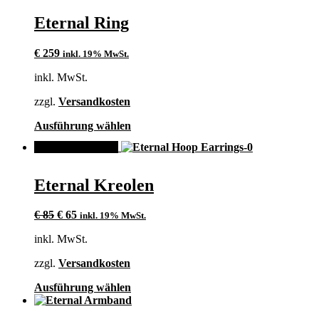
weist
mehrere
Eternal Ring
Varianten
auf.
€
259
inkl. 19% MwSt.
Die
Optionen
inkl. MwSt.
können
auf
zzgl.
Versandkosten
der
Produktseite
Dieses
Ausführung wählen
gewählt
Produkt
werden
ANGEBOT!
weist
mehrere
Varianten
Eternal Kreolen
auf.
Die
Ursprünglicher
Aktueller
Optionen
€
85
€
65
inkl. 19% MwSt.
Preis
Preis
können
inkl. MwSt.
war:
ist:
auf
€ 85
€ 65.
der
zzgl.
Versandkosten
Produktseite
gewählt
Dieses
Ausführung wählen
werden
Produkt
weist