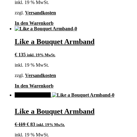
inkl. 19 % MwSt.
zzgl.
Versandkosten
In den Warenkorb
Like a Bouquet Armband
€
135
inkl. 19% MwSt.
inkl. 19 % MwSt.
zzgl.
Versandkosten
In den Warenkorb
ANGEBOT!
Like a Bouquet Armband
Ursprünglicher
Aktueller
€
119
€
83
inkl. 19% MwSt.
Preis
Preis
inkl. 19 % MwSt.
war:
ist: