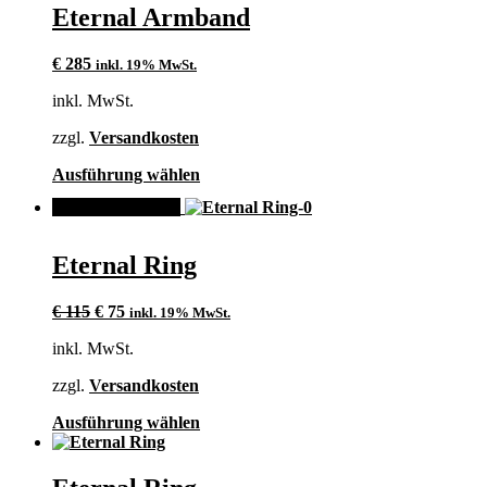
mehrere
Eternal Armband
Varianten
auf.
€
285
inkl. 19% MwSt.
Die
Optionen
inkl. MwSt.
können
auf
zzgl.
Versandkosten
der
Produktseite
Dieses
Ausführung wählen
gewählt
Produkt
werden
ANGEBOT!
weist
mehrere
Varianten
Eternal Ring
auf.
Die
Ursprünglicher
Aktueller
Optionen
€
115
€
75
inkl. 19% MwSt.
Preis
Preis
können
inkl. MwSt.
war:
ist:
auf
€ 115
€ 75.
der
zzgl.
Versandkosten
Produktseite
gewählt
Dieses
Ausführung wählen
werden
Produkt
weist
mehrere