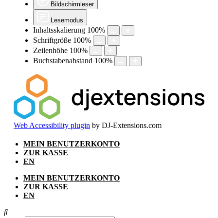
Bildschirmleser
Lesemodus
Inhaltsskalierung
100
%
Schriftgröße
100
%
Zeilenhöhe
100
%
Buchstabenabstand
100
%
Web Accessibility plugin
by DJ-Extensions.com
Zum
MEIN BENUTZERKONTO
Inhalt
ZUR KASSE
springen
EN
MEIN BENUTZERKONTO
ZUR KASSE
EN