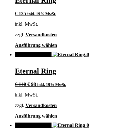
Eternal Ring
Varianten
auf.
€
125
inkl. 19% MwSt.
Die
Optionen
inkl. MwSt.
können
auf
zzgl.
Versandkosten
der
Produktseite
Dieses
Ausführung wählen
gewählt
Produkt
werden
ANGEBOT!
weist
mehrere
Varianten
Eternal Ring
auf.
Die
Ursprünglicher
Aktueller
Optionen
€
140
€
98
inkl. 19% MwSt.
Preis
Preis
können
inkl. MwSt.
war:
ist:
auf
€ 140
€ 98.
der
zzgl.
Versandkosten
Produktseite
gewählt
Dieses
Ausführung wählen
werden
Produkt
ANGEBOT!
weist
mehrere
Varianten