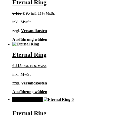
Eternal Ring
auf.
Die
Ursprünglicher
Aktueller
Optionen
€
135
€
95
inkl. 19% MwSt.
Preis
Preis
können
inkl. MwSt.
war:
ist:
auf
€ 135
€ 95.
der
zzgl.
Versandkosten
Produktseite
gewählt
Dieses
Ausführung wählen
werden
Produkt
weist
mehrere
Eternal Ring
Varianten
auf.
€
215
inkl. 19% MwSt.
Die
Optionen
inkl. MwSt.
können
auf
zzgl.
Versandkosten
der
Produktseite
Dieses
Ausführung wählen
gewählt
Produkt
werden
ANGEBOT!
weist
mehrere
Varianten
Eternal Ring
auf.