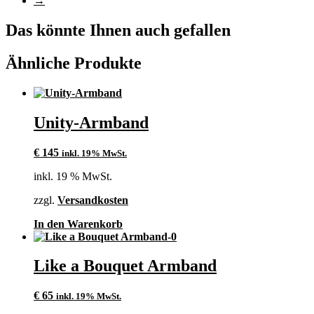
→
Die
Optionen
können
Das könnte Ihnen auch gefallen
auf
der
Ähnliche Produkte
Produktseite
gewählt
werden
Unity-Armband
€
145
inkl. 19% MwSt.
inkl. 19 % MwSt.
zzgl.
Versandkosten
In den Warenkorb
Like a Bouquet Armband
€
65
inkl. 19% MwSt.