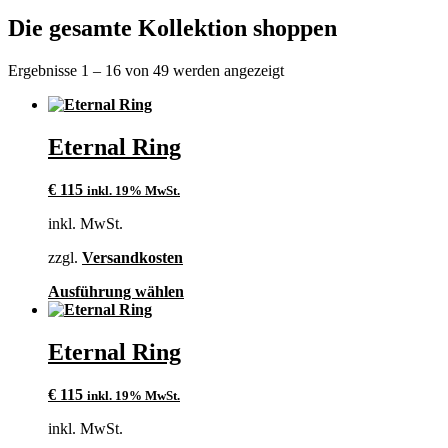
Die gesamte Kollektion shoppen
Ergebnisse 1 – 16 von 49 werden angezeigt
Eternal Ring
€
115
inkl. 19% MwSt.
inkl. MwSt.
zzgl.
Versandkosten
Dieses
Ausführung wählen
Produkt
weist
mehrere
Eternal Ring
Varianten
auf.
€
115
inkl. 19% MwSt.
Die
Optionen
inkl. MwSt.
können