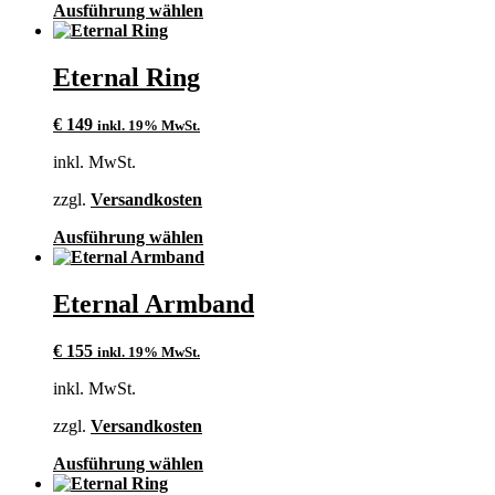
Produktseite
Dieses
Ausführung wählen
gewählt
Produkt
werden
weist
mehrere
Eternal Ring
Varianten
auf.
€
149
inkl. 19% MwSt.
Die
Optionen
inkl. MwSt.
können
auf
zzgl.
Versandkosten
der
Produktseite
Dieses
Ausführung wählen
gewählt
Produkt
werden
weist
mehrere
Eternal Armband
Varianten
auf.
€
155
inkl. 19% MwSt.
Die
Optionen
inkl. MwSt.
können
auf
zzgl.
Versandkosten
der
Produktseite
Dieses
Ausführung wählen
gewählt
Produkt
werden