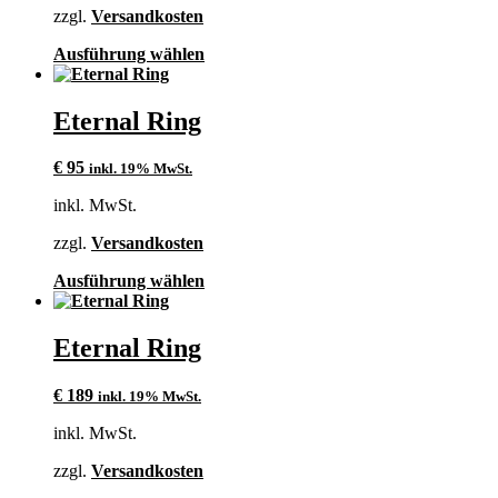
auf
zzgl.
Versandkosten
der
Produktseite
Dieses
Ausführung wählen
gewählt
Produkt
werden
weist
mehrere
Eternal Ring
Varianten
auf.
€
95
inkl. 19% MwSt.
Die
Optionen
inkl. MwSt.
können
auf
zzgl.
Versandkosten
der
Produktseite
Dieses
Ausführung wählen
gewählt
Produkt
werden
weist
mehrere
Eternal Ring
Varianten
auf.
€
189
inkl. 19% MwSt.
Die
Optionen
inkl. MwSt.
können
auf
zzgl.
Versandkosten
der