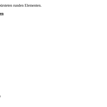
ebürsteten runden Elementen.
ten
0