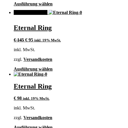
Produktseite
Dieses
Ausführung wählen
gewählt
Produkt
werden
ANGEBOT!
weist
mehrere
Varianten
Eternal Ring
auf.
Die
Ursprünglicher
Aktueller
Optionen
€
145
€
95
inkl. 19% MwSt.
Preis
Preis
können
inkl. MwSt.
war:
ist:
auf
€ 145
€ 95.
der
zzgl.
Versandkosten
Produktseite
gewählt
Dieses
Ausführung wählen
werden
Produkt
weist
mehrere
Eternal Ring
Varianten
auf.
€
98
inkl. 19% MwSt.
Die
Optionen
inkl. MwSt.
können
auf
zzgl.
Versandkosten
der
Produktseite
Dieses
Ausführung wählen