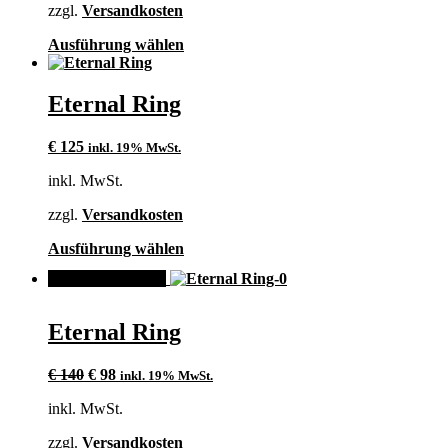
zzgl.
Versandkosten
Produktseite
gewählt
Dieses
Ausführung wählen
werden
Produkt
weist
mehrere
Eternal Ring
Varianten
auf.
€
125
inkl. 19% MwSt.
Die
Optionen
inkl. MwSt.
können
auf
zzgl.
Versandkosten
der
Produktseite
Dieses
Ausführung wählen
gewählt
Produkt
werden
ANGEBOT!
weist
mehrere
Varianten
Eternal Ring
auf.
Die
Ursprünglicher
Aktueller
Optionen
€
140
€
98
inkl. 19% MwSt.
Preis
Preis
können
inkl. MwSt.
war:
ist:
auf
€ 140
€ 98.
der
zzgl.
Versandkosten
Produktseite