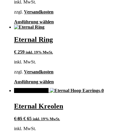
inkl. MwSt.
können
auf
zzgl.
Versandkosten
der
Produktseite
Dieses
Ausführung wählen
gewählt
Produkt
werden
weist
mehrere
Eternal Ring
Varianten
auf.
€
259
inkl. 19% MwSt.
Die
Optionen
inkl. MwSt.
können
auf
zzgl.
Versandkosten
der
Produktseite
Dieses
Ausführung wählen
gewählt
Produkt
werden
ANGEBOT!
weist
mehrere
Varianten
Eternal Kreolen
auf.
Die
Ursprünglicher
Aktueller
Optionen
€
85
€
65
inkl. 19% MwSt.
Preis
Preis
können
inkl. MwSt.
war:
ist:
auf