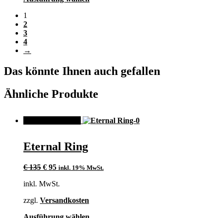
gewählt
Produkt
werden
1
weist
2
mehrere
3
Varianten
4
auf.
→
Die
Optionen
können
Das könnte Ihnen auch gefallen
auf
der
Ähnliche Produkte
Produktseite
gewählt
werden
ANGEBOT!
Eternal Ring
Ursprünglicher
Aktueller
€
135
€
95
inkl. 19% MwSt.
Preis
Preis
inkl. MwSt.
war:
ist:
€ 135
€ 95.
zzgl.
Versandkosten
Dieses
Ausführung wählen