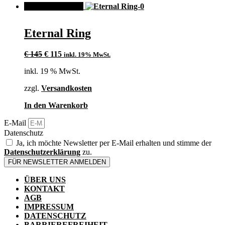
werden
ANGEBOT!
Eternal Ring
Ursprünglicher
Aktueller
€
145
€
115
inkl. 19% MwSt.
Preis
Preis
inkl. 19 % MwSt.
war:
ist:
€ 145
€ 115.
zzgl.
Versandkosten
In den Warenkorb
E-Mail
Datenschutz
Ja, ich möchte Newsletter per E-Mail erhalten und stimme der
Datenschutzerklärung
zu.
FÜR NEWSLETTER ANMELDEN
ÜBER UNS
KONTAKT
AGB
IMPRESSUM
DATENSCHUTZ
BARRIEREFREIHEIT