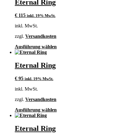
Eternal Ring
Varianten
auf.
€
115
inkl. 19% MwSt.
Die
Optionen
inkl. MwSt.
können
auf
zzgl.
Versandkosten
der
Produktseite
Dieses
Ausführung wählen
gewählt
Produkt
werden
weist
mehrere
Eternal Ring
Varianten
auf.
€
95
inkl. 19% MwSt.
Die
Optionen
inkl. MwSt.
können
auf
zzgl.
Versandkosten
der
Produktseite
Dieses
Ausführung wählen
gewählt
Produkt
werden
weist
mehrere
Eternal Ring
Varianten
auf.