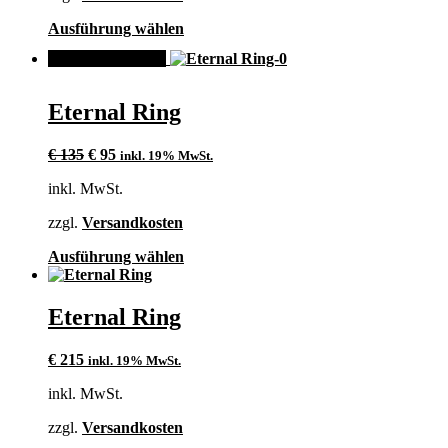
gewählt
Dieses
Ausführung wählen
werden
Produkt
ANGEBOT!
weist
mehrere
Varianten
Eternal Ring
auf.
Die
Ursprünglicher
Aktueller
Optionen
€
135
€
95
inkl. 19% MwSt.
Preis
Preis
können
inkl. MwSt.
war:
ist:
auf
€ 135
€ 95.
der
zzgl.
Versandkosten
Produktseite
gewählt
Dieses
Ausführung wählen
werden
Produkt
weist
mehrere
Eternal Ring
Varianten
auf.
€
215
inkl. 19% MwSt.
Die
Optionen
inkl. MwSt.
können
auf
zzgl.
Versandkosten
der