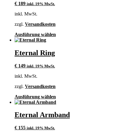
€
189
inkl. 19% MwSt.
Die
Optionen
inkl. MwSt.
können
auf
zzgl.
Versandkosten
der
Produktseite
Dieses
Ausführung wählen
gewählt
Produkt
werden
weist
mehrere
Eternal Ring
Varianten
auf.
€
149
inkl. 19% MwSt.
Die
Optionen
inkl. MwSt.
können
auf
zzgl.
Versandkosten
der
Produktseite
Dieses
Ausführung wählen
gewählt
Produkt
werden
weist
mehrere
Eternal Armband
Varianten
auf.
€
155
inkl. 19% MwSt.
Die
Optionen