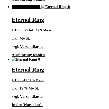
Produkt
ANGEBOT!
weist
mehrere
Varianten
Eternal Ring
auf.
Die
Ursprünglicher
Aktueller
Optionen
€
135
€
75
inkl. 19% MwSt.
Preis
Preis
können
inkl. MwSt.
war:
ist:
auf
€ 135
€ 75.
der
zzgl.
Versandkosten
Produktseite
gewählt
Dieses
Ausführung wählen
werden
Produkt
weist
mehrere
Eternal Ring
Varianten
auf.
€
198
inkl. 19% MwSt.
Die
Optionen
inkl. 19 % MwSt.
können
auf
zzgl.
Versandkosten
der
Produktseite
In den Warenkorb
gewählt