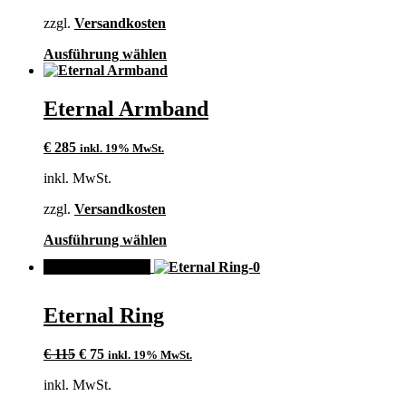
€ 85
€ 65.
der
zzgl.
Versandkosten
Produktseite
gewählt
Dieses
Ausführung wählen
werden
Produkt
weist
mehrere
Eternal Armband
Varianten
auf.
€
285
inkl. 19% MwSt.
Die
Optionen
inkl. MwSt.
können
auf
zzgl.
Versandkosten
der
Produktseite
Dieses
Ausführung wählen
gewählt
Produkt
werden
ANGEBOT!
weist
mehrere
Varianten
Eternal Ring
auf.
Die
Ursprünglicher
Aktueller
Optionen
€
115
€
75
inkl. 19% MwSt.
Preis
Preis
können
inkl. MwSt.
war:
ist:
auf
€ 115
€ 75.
der