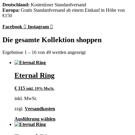
Deutschland:
Kostenloser Standardversand
Europa:
Gratis Standardversand ab einem Einkauf in Höhe von
€150
Facebook
Instagram
Die gesamte Kollektion shoppen
Ergebnisse 1 – 16 von 49 werden angezeigt
Eternal Ring
€
115
inkl. 19% MwSt.
inkl. MwSt.
zzgl.
Versandkosten
Dieses
Ausführung wählen
Produkt
weist
mehrere