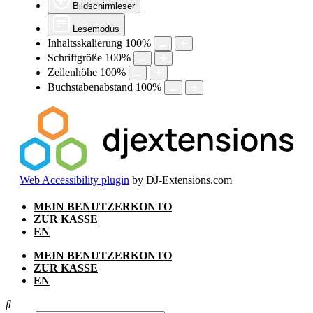
Bildschirmleser
Lesemodus
Inhaltsskalierung
100
%
Schriftgröße
100
%
Zeilenhöhe
100
%
Buchstabenabstand
100
%
Web Accessibility plugin
by DJ-Extensions.com
Zum
MEIN BENUTZERKONTO
Inhalt
ZUR KASSE
springen
EN
MEIN BENUTZERKONTO
ZUR KASSE
EN