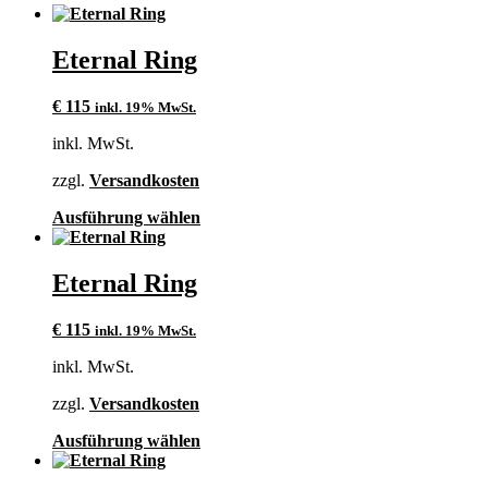
Eternal Ring
€
115
inkl. 19% MwSt.
inkl. MwSt.
zzgl.
Versandkosten
Dieses
Ausführung wählen
Produkt
weist
mehrere
Eternal Ring
Varianten
auf.
€
115
inkl. 19% MwSt.
Die
Optionen
inkl. MwSt.
können
auf
zzgl.
Versandkosten
der
Produktseite
Dieses
Ausführung wählen
gewählt
Produkt
werden
weist