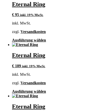
mehrere
Eternal Ring
Varianten
auf.
€
95
inkl. 19% MwSt.
Die
Optionen
inkl. MwSt.
können
auf
zzgl.
Versandkosten
der
Produktseite
Dieses
Ausführung wählen
gewählt
Produkt
werden
weist
mehrere
Eternal Ring
Varianten
auf.
€
189
inkl. 19% MwSt.
Die
Optionen
inkl. MwSt.
können
auf
zzgl.
Versandkosten
der
Produktseite
Dieses
Ausführung wählen
gewählt
Produkt
werden
weist
mehrere
Eternal Ring
Varianten