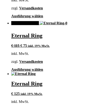
inkl. MwSt.
können
auf
zzgl.
Versandkosten
der
Produktseite
Dieses
Ausführung wählen
gewählt
Produkt
werden
ANGEBOT!
weist
mehrere
Varianten
Eternal Ring
auf.
Die
Ursprünglicher
Aktueller
Optionen
€
115
€
75
inkl. 19% MwSt.
Preis
Preis
können
inkl. MwSt.
war:
ist:
auf
€ 115
€ 75.
der
zzgl.
Versandkosten
Produktseite
gewählt
Dieses
Ausführung wählen
werden
Produkt
weist
mehrere
Eternal Ring
Varianten
auf.
€
125
inkl. 19% MwSt.
Die
Optionen
inkl. MwSt.
können