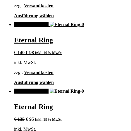
auf
zzgl.
Versandkosten
der
Produktseite
Dieses
Ausführung wählen
gewählt
Produkt
werden
ANGEBOT!
weist
mehrere
Varianten
Eternal Ring
auf.
Die
Ursprünglicher
Aktueller
Optionen
€
140
€
98
inkl. 19% MwSt.
Preis
Preis
können
inkl. MwSt.
war:
ist:
auf
€ 140
€ 98.
der
zzgl.
Versandkosten
Produktseite
gewählt
Dieses
Ausführung wählen
werden
Produkt
ANGEBOT!
weist
mehrere
Varianten
Eternal Ring
auf.
Die
Ursprünglicher
Aktueller
Optionen
€
135
€
95
inkl. 19% MwSt.
Preis
Preis
können
inkl. MwSt.
war:
ist:
auf