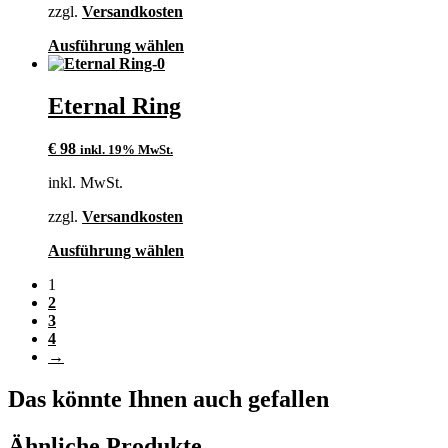
zzgl.
Versandkosten
Produktseite
gewählt
Dieses
Ausführung wählen
werden
Produkt
weist
mehrere
Eternal Ring
Varianten
auf.
€
98
inkl. 19% MwSt.
Die
Optionen
inkl. MwSt.
können
auf
zzgl.
Versandkosten
der
Produktseite
Dieses
Ausführung wählen
gewählt
Produkt
werden
1
weist
2
mehrere
3
Varianten
4
auf.
→
Die
Optionen
können
Das könnte Ihnen auch gefallen
auf
der
Ähnliche Produkte
Produktseite