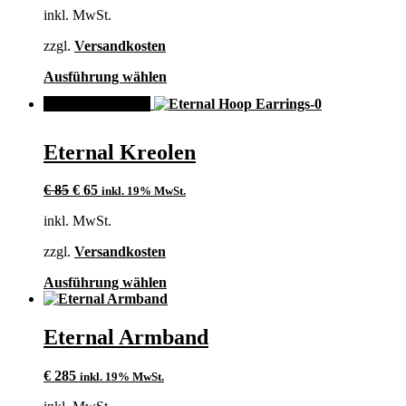
Optionen
inkl. MwSt.
können
auf
zzgl.
Versandkosten
der
Produktseite
Dieses
Ausführung wählen
gewählt
Produkt
werden
ANGEBOT!
weist
mehrere
Varianten
Eternal Kreolen
auf.
Die
Ursprünglicher
Aktueller
Optionen
€
85
€
65
inkl. 19% MwSt.
Preis
Preis
können
inkl. MwSt.
war:
ist:
auf
€ 85
€ 65.
der
zzgl.
Versandkosten
Produktseite
gewählt
Dieses
Ausführung wählen
werden
Produkt
weist
mehrere
Eternal Armband
Varianten
auf.
€
285
inkl. 19% MwSt.
Die
Optionen