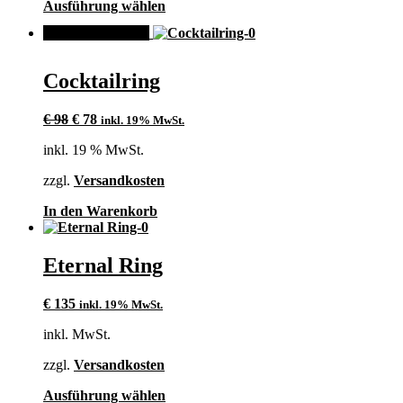
Dieses
Ausführung wählen
gewählt
Produkt
werden
ANGEBOT!
weist
mehrere
Varianten
Cocktailring
auf.
Die
Ursprünglicher
Aktueller
Optionen
€
98
€
78
inkl. 19% MwSt.
Preis
Preis
können
inkl. 19 % MwSt.
war:
ist:
auf
€ 98
€ 78.
der
zzgl.
Versandkosten
Produktseite
gewählt
In den Warenkorb
werden
Eternal Ring
€
135
inkl. 19% MwSt.
inkl. MwSt.
zzgl.
Versandkosten
Dieses
Ausführung wählen