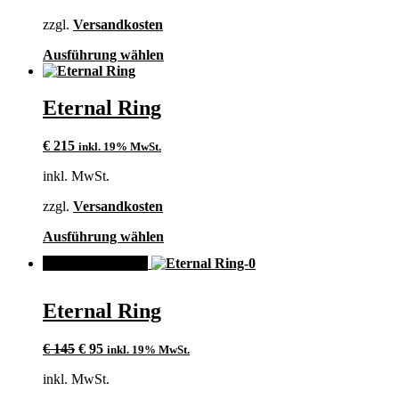
€ 135
€ 95.
der
zzgl.
Versandkosten
Produktseite
gewählt
Dieses
Ausführung wählen
werden
Produkt
weist
mehrere
Eternal Ring
Varianten
auf.
€
215
inkl. 19% MwSt.
Die
Optionen
inkl. MwSt.
können
auf
zzgl.
Versandkosten
der
Produktseite
Dieses
Ausführung wählen
gewählt
Produkt
werden
ANGEBOT!
weist
mehrere
Varianten
Eternal Ring
auf.
Die
Ursprünglicher
Aktueller
Optionen
€
145
€
95
inkl. 19% MwSt.
Preis
Preis
können
inkl. MwSt.
war:
ist:
auf
€ 145
€ 95.
der