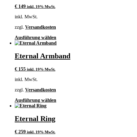
auf.
€
149
inkl. 19% MwSt.
Die
Optionen
inkl. MwSt.
können
auf
zzgl.
Versandkosten
der
Produktseite
Dieses
Ausführung wählen
gewählt
Produkt
werden
weist
mehrere
Eternal Armband
Varianten
auf.
€
155
inkl. 19% MwSt.
Die
Optionen
inkl. MwSt.
können
auf
zzgl.
Versandkosten
der
Produktseite
Dieses
Ausführung wählen
gewählt
Produkt
werden
weist
mehrere
Eternal Ring
Varianten
auf.
€
259
inkl. 19% MwSt.
Die