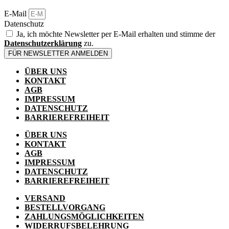
Produkt
E-Mail
weist
mehrere
Datenschutz
Varianten
Ja, ich möchte Newsletter per E-Mail erhalten und stimme der
auf.
Datenschutzerklärung
zu.
Die
FÜR NEWSLETTER ANMELDEN
Optionen
können
ÜBER UNS
auf
KONTAKT
der
AGB
Produktseite
IMPRESSUM
gewählt
DATENSCHUTZ
werden
BARRIEREFREIHEIT
ÜBER UNS
KONTAKT
AGB
IMPRESSUM
DATENSCHUTZ
BARRIEREFREIHEIT
VERSAND
BESTELLVORGANG
ZAHLUNGSMÖGLICHKEITEN
WIDERRUFSBELEHRUNG