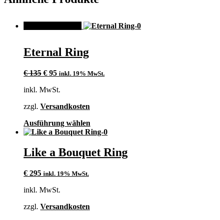
gewählt
werden
ANGEBOT!
Eternal Ring
Ursprünglicher
Aktueller
€
135
€
95
inkl. 19% MwSt.
Preis
Preis
inkl. MwSt.
war:
ist:
€ 135
€ 95.
zzgl.
Versandkosten
Dieses
Ausführung wählen
Produkt
weist
mehrere
Like a Bouquet Ring
Varianten
auf.
€
295
inkl. 19% MwSt.
Die
Optionen
inkl. MwSt.
können
auf
zzgl.
Versandkosten
der
Produktseite