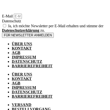
Varianten
weist
auf.
mehrere
Die
Varianten
E-Mail
Optionen
auf.
können
Datenschutz
Die
auf
Ja, ich möchte Newsletter per E-Mail erhalten und stimme der
Optionen
der
Datenschutzerklärung
zu.
können
Produktse
auf
FÜR NEWSLETTER ANMELDEN
gewählt
der
werden
ÜBER UNS
Produktseite
KONTAKT
gewählt
AGB
werden
IMPRESSUM
DATENSCHUTZ
BARRIEREFREIHEIT
ÜBER UNS
KONTAKT
AGB
IMPRESSUM
DATENSCHUTZ
BARRIEREFREIHEIT
VERSAND
BESTELLVORGANG