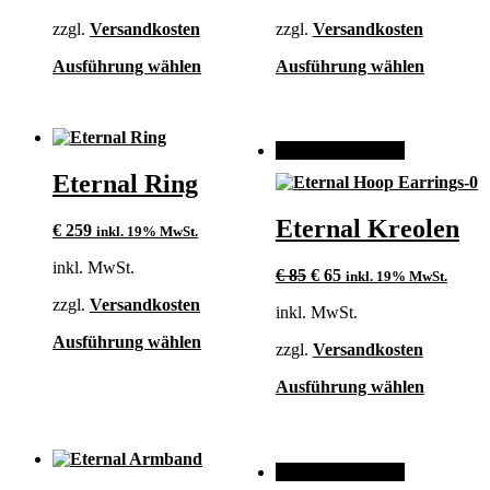
Produktseite
Produktse
gewählt
gewählt
zzgl.
Versandkosten
zzgl.
Versandkosten
werden
werden
Dieses
Dieses
Ausführung wählen
Ausführung wählen
Produkt
Produkt
weist
weist
mehrere
mehrere
Varianten
Varianten
ANGEBOT!
auf.
auf.
Eternal Ring
Die
Die
Optionen
Optionen
können
können
Eternal Kreolen
€
259
inkl. 19% MwSt.
auf
auf
der
der
inkl. MwSt.
Ursprünglicher
Aktueller
€
85
€
65
inkl. 19% MwSt.
Produktseite
Produktse
Preis
Preis
gewählt
gewählt
zzgl.
Versandkosten
inkl. MwSt.
war:
ist:
werden
werden
€ 85
€ 65.
Dieses
Ausführung wählen
zzgl.
Versandkosten
Produkt
weist
Dieses
Ausführung wählen
mehrere
Produkt
Varianten
weist
auf.
mehrere
Die
Varianten
ANGEBOT!
Optionen
auf.