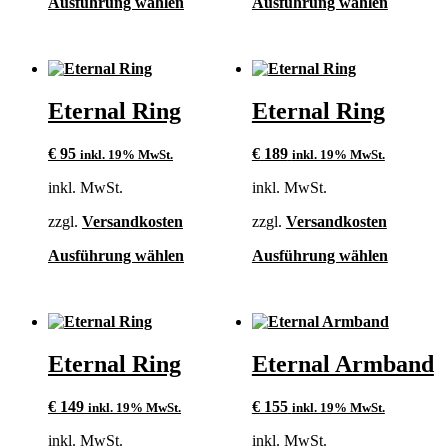
Dieses
Dieses
Ausführung wählen
Ausführung wählen
Produkt
Produkt
weist
weist
mehrere
mehrere
Varianten
Varianten
auf.
auf.
Eternal Ring
Eternal Ring
Die
Die
Optionen
Optionen
können
können
€
95
€
189
inkl. 19% MwSt.
inkl. 19% MwSt.
auf
auf
der
der
inkl. MwSt.
inkl. MwSt.
Produktseite
Produktse
gewählt
gewählt
zzgl.
Versandkosten
zzgl.
Versandkosten
werden
werden
Dieses
Dieses
Ausführung wählen
Ausführung wählen
Produkt
Produkt
weist
weist
mehrere
mehrere
Varianten
Varianten
auf.
auf.
Eternal Ring
Eternal Armband
Die
Die
Optionen
Optionen
können
können
€
149
€
155
inkl. 19% MwSt.
inkl. 19% MwSt.
auf
auf
der
der
inkl. MwSt.
inkl. MwSt.