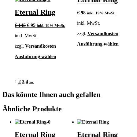
auf
Optionen
der
können
Eternal Ring
€
98
inkl. 19% MwSt.
Produktse
auf
gewählt
der
inkl. MwSt.
Ursprünglicher
Aktueller
€
145
€
95
werden
inkl. 19% MwSt.
Produktseite
Preis
Preis
gewählt
zzgl.
Versandkosten
inkl. MwSt.
war:
ist:
werden
€ 145
€ 95.
Dieses
Ausführung wählen
zzgl.
Versandkosten
Produkt
weist
Dieses
Ausführung wählen
mehrere
Produkt
Varianten
weist
auf.
mehrere
Die
Varianten
1
2
3
4
→
Optionen
auf.
können
Die
Das könnte Ihnen auch gefallen
auf
Optionen
der
können
Produktse
auf
Ähnliche Produkte
gewählt
der
werden
Produktseite
gewählt
werden
Eternal Ring
Eternal Ring