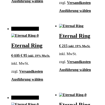
Dieses
Ausführung wählen
zzgl.
Versandkosten
Produkt
weist
Dieses
Ausführung wählen
mehrere
Produkt
Varianten
weist
auf.
mehrere
Die
Varianten
ANGEBOT!
Optionen
auf.
können
Eternal Ring
Die
auf
Optionen
der
können
Eternal Ring
€
215
inkl. 19% MwSt.
Produktseite
auf
gewählt
der
inkl. MwSt.
Ursprünglicher
Aktueller
€
135
€
95
werden
inkl. 19% MwSt.
Produktse
Preis
Preis
gewählt
zzgl.
Versandkosten
inkl. MwSt.
war:
ist:
werden
€ 135
€ 95.
Dieses
Ausführung wählen
zzgl.
Versandkosten
Produkt
weist
Dieses
Ausführung wählen
mehrere
Produkt
Varianten
weist
auf.
mehrere
Die
Varianten
ANGEBOT!
Optionen
auf.
können
Eternal Ring
Die