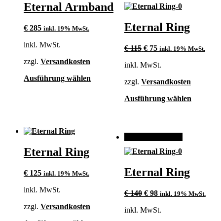
können
Eternal Armband
Die
auf
Optionen
der
können
Eternal Ring
€
285
inkl. 19% MwSt.
Produktseite
auf
gewählt
der
inkl. MwSt.
Ursprünglicher
Aktueller
€
115
€
75
werden
inkl. 19% MwSt.
Produktse
Preis
Preis
gewählt
zzgl.
Versandkosten
inkl. MwSt.
war:
ist:
werden
€ 115
€ 75.
Dieses
Ausführung wählen
zzgl.
Versandkosten
Produkt
weist
Dieses
Ausführung wählen
mehrere
Produkt
Varianten
weist
auf.
mehrere
Die
Varianten
ANGEBOT!
Optionen
auf.
können
Eternal Ring
Die
auf
Optionen
der
können
Eternal Ring
€
125
inkl. 19% MwSt.
Produktseite
auf
gewählt
der
inkl. MwSt.
Ursprünglicher
Aktueller
€
140
€
98
werden
inkl. 19% MwSt.
Produktse
Preis
Preis
gewählt
zzgl.
Versandkosten
inkl. MwSt.
war:
ist:
werden
€ 140
€ 98.