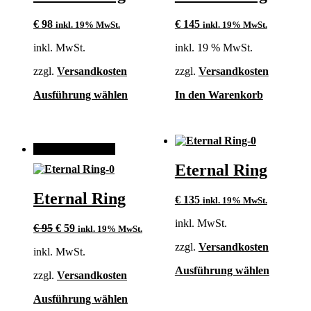
€
98
€
145
inkl. 19% MwSt.
inkl. 19% MwSt.
inkl. MwSt.
inkl. 19 % MwSt.
zzgl.
Versandkosten
zzgl.
Versandkosten
Dieses
Ausführung wählen
In den Warenkorb
Produkt
weist
mehrere
Varianten
ANGEBOT!
auf.
Eternal Ring
Die
Optionen
können
Eternal Ring
€
135
inkl. 19% MwSt.
auf
der
inkl. MwSt.
Ursprünglicher
Aktueller
€
95
€
59
inkl. 19% MwSt.
Produktseite
Preis
Preis
gewählt
zzgl.
Versandkosten
inkl. MwSt.
war:
ist:
werden
€ 95
€ 59.
Dieses
Ausführung wählen
zzgl.
Versandkosten
Produkt
weist
Dieses
Ausführung wählen
mehrere
Produkt