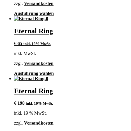
auf
zzgl.
Versandkosten
der
Produktseite
Dieses
Ausführung wählen
gewählt
Produkt
werden
weist
mehrere
Eternal Ring
Varianten
auf.
€
65
inkl. 19% MwSt.
Die
Optionen
inkl. MwSt.
können
auf
zzgl.
Versandkosten
der
Produktseite
Dieses
Ausführung wählen
gewählt
Produkt
werden
weist
mehrere
Eternal Ring
Varianten
auf.
€
198
inkl. 19% MwSt.
Die
Optionen
inkl. 19 % MwSt.
können
auf
zzgl.
Versandkosten
der
Produktseite