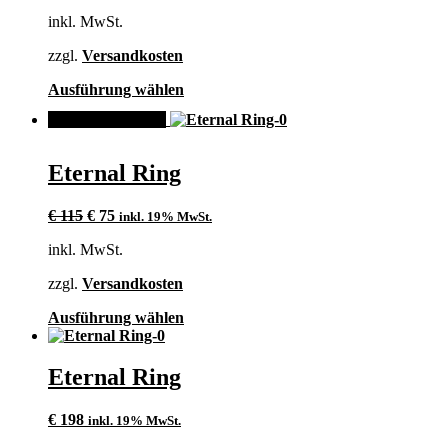
inkl. MwSt.
zzgl.
Versandkosten
Dieses
Ausführung wählen
Produkt
ANGEBOT!
weist
mehrere
Varianten
Eternal Ring
auf.
Die
Ursprünglicher
Aktueller
Optionen
€
115
€
75
inkl. 19% MwSt.
Preis
Preis
können
inkl. MwSt.
war:
ist:
auf
€ 115
€ 75.
der
zzgl.
Versandkosten
Produktseite
gewählt
Dieses
Ausführung wählen
werden
Produkt
weist
mehrere
Eternal Ring
Varianten
auf.
€
198
inkl. 19% MwSt.
Die
Optionen