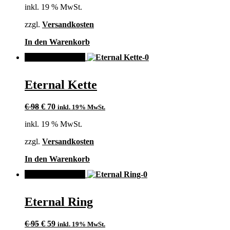
inkl. 19 % MwSt.
war:
ist:
€ 125
€ 85.
zzgl.
Versandkosten
In den Warenkorb
ANGEBOT!
Eternal Kette
Ursprünglicher
Aktueller
€
98
€
70
inkl. 19% MwSt.
Preis
Preis
inkl. 19 % MwSt.
war:
ist:
€ 98
€ 70.
zzgl.
Versandkosten
In den Warenkorb
ANGEBOT!
Eternal Ring
Ursprünglicher
Aktueller
€
95
€
59
inkl. 19% MwSt.