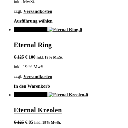
inkl. MwSt.
können
auf
zzgl.
Versandkosten
der
Produktseite
Dieses
Ausführung wählen
gewählt
Produkt
werden
ANGEBOT!
weist
mehrere
Varianten
Eternal Ring
auf.
Die
Ursprünglicher
Aktueller
Optionen
€
125
€
100
inkl. 19% MwSt.
Preis
Preis
können
inkl. 19 % MwSt.
war:
ist:
auf
€ 125
€ 100.
der
zzgl.
Versandkosten
Produktseite
gewählt
In den Warenkorb
werden
ANGEBOT!
Eternal Kreolen
Ursprünglicher
Aktueller
€
125
€
85
inkl. 19% MwSt.
Preis
Preis