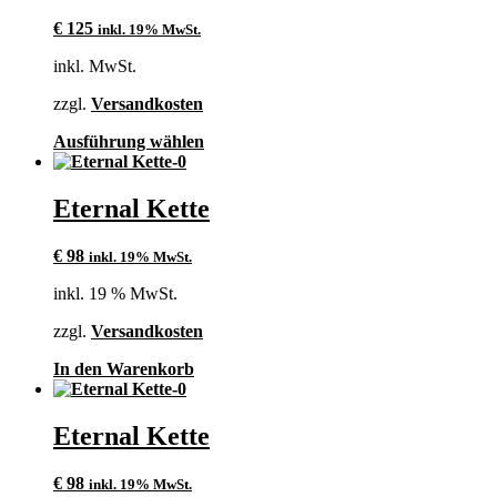
€
125
inkl. 19% MwSt.
inkl. MwSt.
zzgl.
Versandkosten
Dieses
Ausführung wählen
Produkt
weist
mehrere
Eternal Kette
Varianten
auf.
€
98
inkl. 19% MwSt.
Die
Optionen
inkl. 19 % MwSt.
können
auf
zzgl.
Versandkosten
der
Produktseite
In den Warenkorb
gewählt
werden
Eternal Kette
€
98
inkl. 19% MwSt.