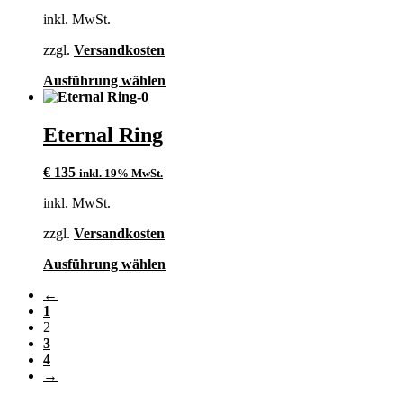
Preis
Preis
inkl. MwSt.
war:
ist:
€ 95
€ 59.
zzgl.
Versandkosten
Dieses
Ausführung wählen
Produkt
weist
mehrere
Eternal Ring
Varianten
auf.
€
135
inkl. 19% MwSt.
Die
Optionen
inkl. MwSt.
können
auf
zzgl.
Versandkosten
der
Produktseite
Dieses
Ausführung wählen
gewählt
Produkt
werden
←
weist
1
mehrere
2
Varianten
3
auf.
4
Die
→
Optionen
können