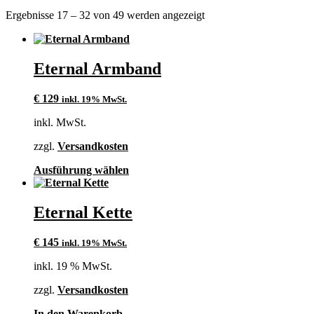
Ergebnisse 17 – 32 von 49 werden angezeigt
Eternal Armband
€
129
inkl. 19% MwSt.
inkl. MwSt.
zzgl.
Versandkosten
Dieses
Ausführung wählen
Produkt
weist
mehrere
Eternal Kette
Varianten
auf.
€
145
inkl. 19% MwSt.
Die
Optionen
inkl. 19 % MwSt.
können
auf
zzgl.
Versandkosten
der
Produktseite
In den Warenkorb