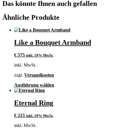
auf
Das könnte Ihnen auch gefallen
der
Produktseite
Ähnliche Produkte
gewählt
werden
Like a Bouquet Armband
€
575
inkl. 19% MwSt.
inkl. MwSt.
zzgl.
Versandkosten
Dieses
Ausführung wählen
Produkt
weist
mehrere
Eternal Ring
Varianten
auf.
€
215
inkl. 19% MwSt.
Die
Optionen
inkl. MwSt.
können