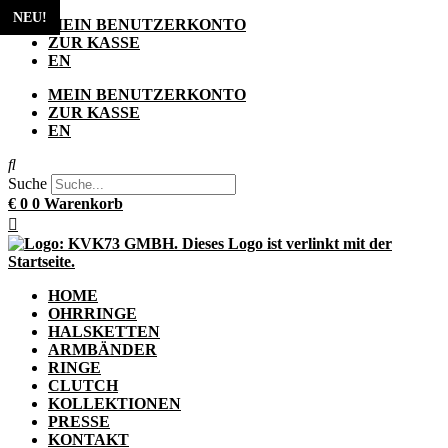
NEU!
Zum
MEIN BENUTZERKONTO
Inhalt
ZUR KASSE
springen
EN
MEIN BENUTZERKONTO
ZUR KASSE
EN
Suche
€
0
0
Warenkorb
HOME
OHRRINGE
HALSKETTEN
ARMBÄNDER
RINGE
CLUTCH
KOLLEKTIONEN
PRESSE
KONTAKT