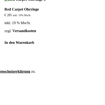
auf.
Die
Red Carpet Ohrringe
Optionen
können
€
285
inkl. 19% MwSt.
auf
der
inkl. 19 % MwSt.
Produktseite
gewählt
zzgl.
Versandkosten
werden
In den Warenkorb
enschutzerklärung
zu.