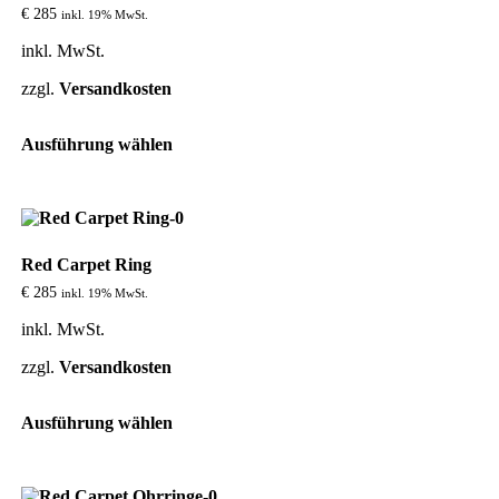
können
€
285
inkl. 19% MwSt.
auf
der
inkl. MwSt.
Produktseite
gewählt
zzgl.
Versandkosten
werden
Dieses
Ausführung wählen
Produkt
weist
mehrere
Varianten
auf.
Die
Red Carpet Ring
Optionen
können
€
285
inkl. 19% MwSt.
auf
der
inkl. MwSt.
Produktseite
gewählt
zzgl.
Versandkosten
werden
Dieses
Ausführung wählen
Produkt
weist
mehrere
Varianten