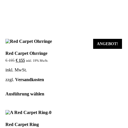
ANGEBOT!
Red Carpet Ohrringe
Ursprünglicher
Aktueller
€
195
€
155
inkl. 19% MwSt.
Preis
Preis
war:
ist:
inkl. MwSt.
€ 195
€ 155.
zzgl.
Versandkosten
Dieses
Ausführung wählen
Produkt
weist
mehrere
Varianten
auf.
Die
Red Carpet Ring
Optionen