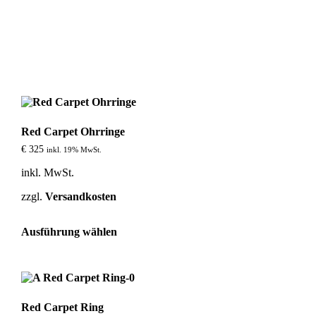
Red Carpet Ohrringe
€
325
inkl. 19% MwSt.
inkl. MwSt.
zzgl.
Versandkosten
Dieses
Ausführung wählen
Produkt
weist
mehrere
Varianten
auf.
Die
Red Carpet Ring
Optionen