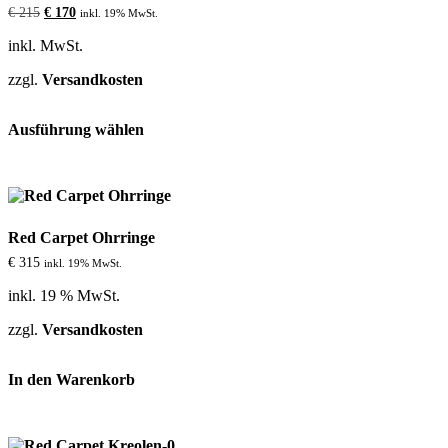
können
Ursprünglicher
Aktueller
€
215
€
170
inkl. 19% MwSt.
auf
Preis
Preis
der
war:
ist:
inkl. MwSt.
€ 215
€ 170.
Produktseite
gewählt
zzgl.
Versandkosten
werden
Dieses
Ausführung wählen
Produkt
weist
mehrere
Varianten
auf.
Die
Red Carpet Ohrringe
Optionen
können
€
315
inkl. 19% MwSt.
auf
der
inkl. 19 % MwSt.
Produktseite
gewählt
zzgl.
Versandkosten
werden
In den Warenkorb