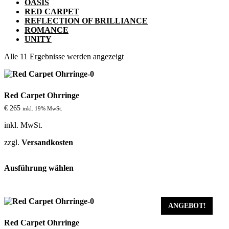
OASIS
RED CARPET
REFLECTION OF BRILLIANCE
ROMANCE
UNITY
Alle 11 Ergebnisse werden angezeigt
Red Carpet Ohrringe
€
265
inkl. 19% MwSt.
inkl. MwSt.
zzgl.
Versandkosten
Dieses
Ausführung wählen
Produkt
weist
mehrere
Varianten
auf.
ANGEBOT!
Die
Red Carpet Ohrringe
Optionen