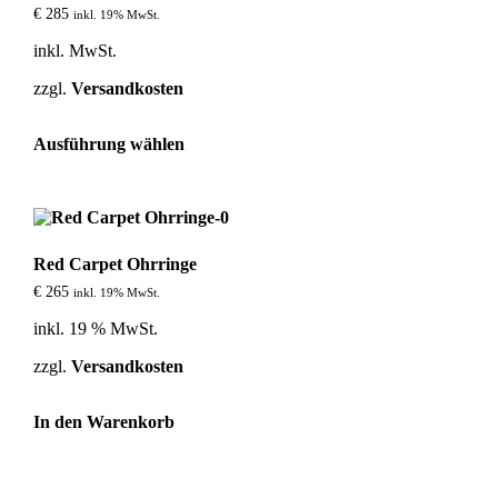
können
€
285
inkl. 19% MwSt.
auf
der
inkl. MwSt.
Produktseite
gewählt
zzgl.
Versandkosten
werden
Dieses
Ausführung wählen
Produkt
weist
mehrere
Varianten
auf.
Die
Red Carpet Ohrringe
Optionen
können
€
265
inkl. 19% MwSt.
auf
der
inkl. 19 % MwSt.
Produktseite
gewählt
zzgl.
Versandkosten
werden
In den Warenkorb