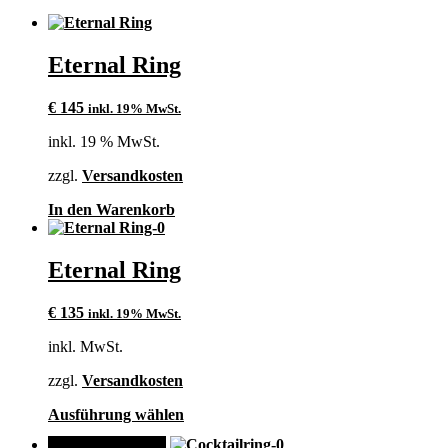
Eternal Ring
€
145
inkl. 19% MwSt.
inkl. 19 % MwSt.
zzgl.
Versandkosten
In den Warenkorb
Eternal Ring
€
135
inkl. 19% MwSt.
inkl. MwSt.
zzgl.
Versandkosten
Dieses
Ausführung wählen
Produkt
ANGEBOT!