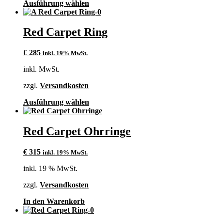
Dieses
Ausführung wählen
gewählt
Produkt
werden
weist
mehrere
Red Carpet Ring
Varianten
auf.
€
285
inkl. 19% MwSt.
Die
Optionen
inkl. MwSt.
können
auf
zzgl.
Versandkosten
der
Produktseite
Dieses
Ausführung wählen
gewählt
Produkt
werden
weist
mehrere
Red Carpet Ohrringe
Varianten
auf.
€
315
inkl. 19% MwSt.
Die
Optionen
inkl. 19 % MwSt.
können
auf
zzgl.
Versandkosten
der
Produktseite
In den Warenkorb
gewählt
werden