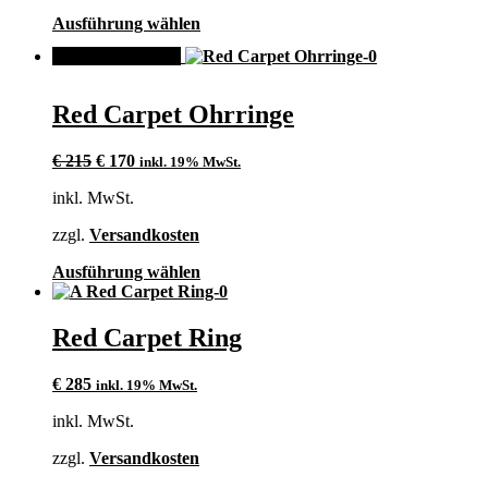
Produktseite
Dieses
Ausführung wählen
gewählt
Produkt
werden
ANGEBOT!
weist
mehrere
Varianten
Red Carpet Ohrringe
auf.
Die
Ursprünglicher
Aktueller
Optionen
€
215
€
170
inkl. 19% MwSt.
Preis
Preis
können
inkl. MwSt.
war:
ist:
auf
€ 215
€ 170.
der
zzgl.
Versandkosten
Produktseite
gewählt
Dieses
Ausführung wählen
werden
Produkt
weist
mehrere
Red Carpet Ring
Varianten
auf.
€
285
inkl. 19% MwSt.
Die
Optionen
inkl. MwSt.
können
auf
zzgl.
Versandkosten
der
Produktseite