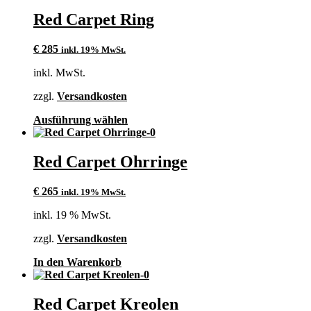
Red Carpet Ring
€
285
inkl. 19% MwSt.
inkl. MwSt.
zzgl.
Versandkosten
Dieses
Ausführung wählen
Produkt
weist
mehrere
Red Carpet Ohrringe
Varianten
auf.
€
265
inkl. 19% MwSt.
Die
Optionen
inkl. 19 % MwSt.
können
auf
zzgl.
Versandkosten
der
Produktseite
In den Warenkorb
gewählt
werden
Red Carpet Kreolen