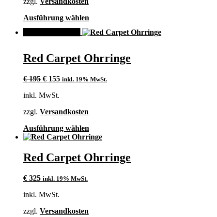
zzgl.
Versandkosten
Dieses
Ausführung wählen
Produkt
ANGEBOT!
weist
mehrere
Varianten
Red Carpet Ohrringe
auf.
Die
Ursprünglicher
Aktueller
Optionen
€
195
€
155
inkl. 19% MwSt.
Preis
Preis
können
inkl. MwSt.
war:
ist:
auf
€ 195
€ 155.
der
zzgl.
Versandkosten
Produktseite
gewählt
Dieses
Ausführung wählen
werden
Produkt
weist
mehrere
Red Carpet Ohrringe
Varianten
auf.
€
325
inkl. 19% MwSt.
Die
Optionen
inkl. MwSt.
können
auf
zzgl.
Versandkosten
der