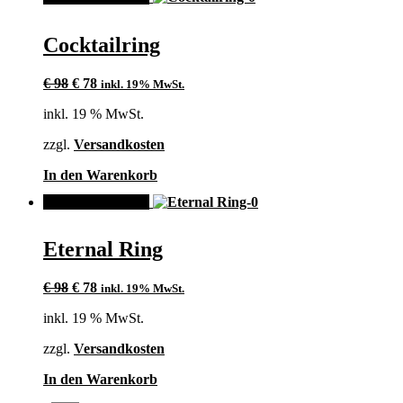
weist
mehrere
Varianten
Cocktailring
auf.
Die
Ursprünglicher
Aktueller
Optionen
€
98
€
78
inkl. 19% MwSt.
Preis
Preis
können
inkl. 19 % MwSt.
war:
ist:
auf
€ 98
€ 78.
der
zzgl.
Versandkosten
Produktseite
gewählt
In den Warenkorb
werden
ANGEBOT!
Eternal Ring
Ursprünglicher
Aktueller
€
98
€
78
inkl. 19% MwSt.
Preis
Preis
inkl. 19 % MwSt.
war:
ist:
€ 98
€ 78.
zzgl.
Versandkosten
In den Warenkorb