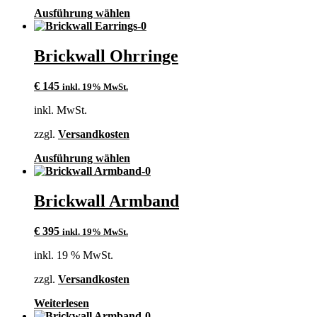
Produktseite
Dieses
Ausführung wählen
gewählt
Produkt
werden
weist
mehrere
Brickwall Ohrringe
Varianten
auf.
€
145
inkl. 19% MwSt.
Die
Optionen
inkl. MwSt.
können
auf
zzgl.
Versandkosten
der
Produktseite
Dieses
Ausführung wählen
gewählt
Produkt
werden
weist
mehrere
Brickwall Armband
Varianten
auf.
€
395
inkl. 19% MwSt.
Die
Optionen
inkl. 19 % MwSt.
können
auf
zzgl.
Versandkosten
der
Produktseite
Weiterlesen
gewählt