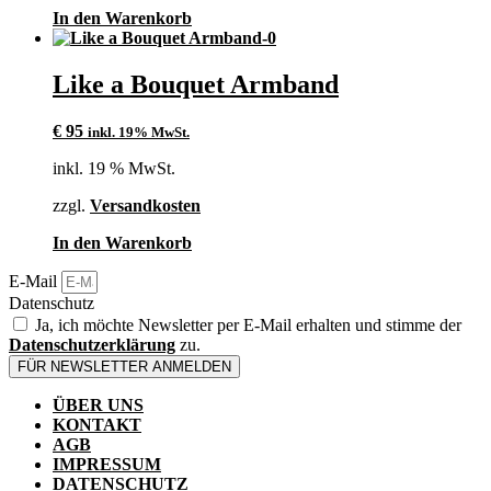
Produktseite
In den Warenkorb
gewählt
werden
Like a Bouquet Armband
€
95
inkl. 19% MwSt.
inkl. 19 % MwSt.
zzgl.
Versandkosten
In den Warenkorb
E-Mail
Datenschutz
Ja, ich möchte Newsletter per E-Mail erhalten und stimme der
Datenschutzerklärung
zu.
FÜR NEWSLETTER ANMELDEN
ÜBER UNS
KONTAKT
AGB
IMPRESSUM
DATENSCHUTZ