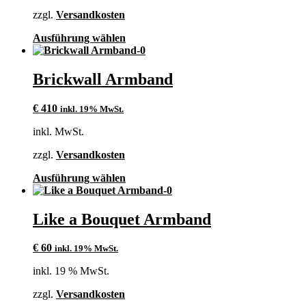
zzgl.
Versandkosten
Dieses
Ausführung wählen
Produkt
weist
mehrere
Brickwall Armband
Varianten
auf.
€
410
inkl. 19% MwSt.
Die
Optionen
inkl. MwSt.
können
auf
zzgl.
Versandkosten
der
Produktseite
Dieses
Ausführung wählen
gewählt
Produkt
werden
weist
mehrere
Like a Bouquet Armband
Varianten
auf.
€
60
inkl. 19% MwSt.
Die
Optionen
inkl. 19 % MwSt.
können
auf
zzgl.
Versandkosten
der