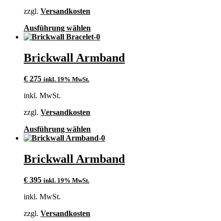
zzgl.
Versandkosten
Dieses
Ausführung wählen
Produkt
weist
mehrere
Brickwall Armband
Varianten
auf.
€
275
inkl. 19% MwSt.
Die
Optionen
inkl. MwSt.
können
auf
zzgl.
Versandkosten
der
Produktseite
Dieses
Ausführung wählen
gewählt
Produkt
werden
weist
mehrere
Brickwall Armband
Varianten
auf.
€
395
inkl. 19% MwSt.
Die
Optionen
inkl. MwSt.
können
auf
zzgl.
Versandkosten
der