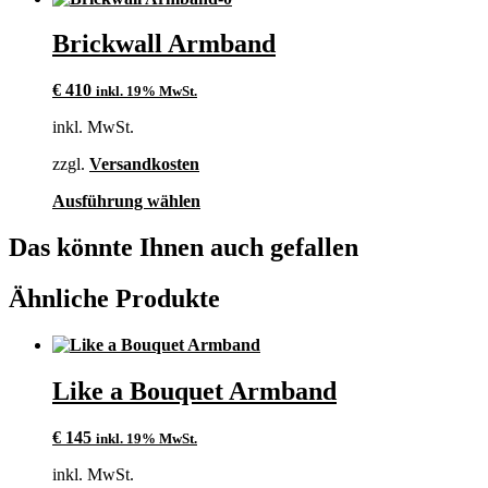
werden
Brickwall Armband
€
410
inkl. 19% MwSt.
inkl. MwSt.
zzgl.
Versandkosten
Dieses
Ausführung wählen
Produkt
weist
Das könnte Ihnen auch gefallen
mehrere
Varianten
Ähnliche Produkte
auf.
Die
Optionen
können
auf
Like a Bouquet Armband
der
Produktseite
gewählt
€
145
inkl. 19% MwSt.
werden
inkl. MwSt.