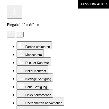
AUSVERKAUFT!
AUSVERKAUFT!
Eingabehilfen öffnen
Farben umkehren
Monochrom
Dunkler Kontrast
Heller Kontrast
Niedrige Sättigung
Hohe Sättigung
Links hervorheben
Überschriften hervorheben