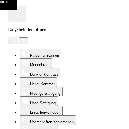
NEU!
NEU!
Eingabehilfen öffnen
Farben umkehren
Monochrom
Dunkler Kontrast
Heller Kontrast
Niedrige Sättigung
Hohe Sättigung
Links hervorheben
Überschriften hervorheben