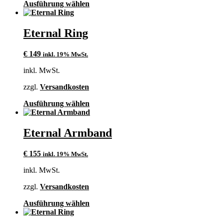
Dieses
Ausführung wählen
gewählt
Produkt
werden
weist
mehrere
Eternal Ring
Varianten
auf.
€
149
inkl. 19% MwSt.
Die
Optionen
inkl. MwSt.
können
auf
zzgl.
Versandkosten
der
Produktseite
Dieses
Ausführung wählen
gewählt
Produkt
werden
weist
mehrere
Eternal Armband
Varianten
auf.
€
155
inkl. 19% MwSt.
Die
Optionen
inkl. MwSt.
können
auf
zzgl.
Versandkosten
der
Produktseite
Dieses
Ausführung wählen
gewählt
Produkt
werden