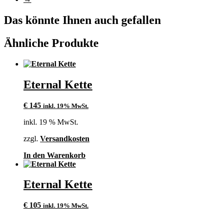
Optionen
können
Das könnte Ihnen auch gefallen
auf
der
Ähnliche Produkte
Produktseite
gewählt
werden
Eternal Kette
€
145
inkl. 19% MwSt.
inkl. 19 % MwSt.
zzgl.
Versandkosten
In den Warenkorb
Eternal Kette
€
105
inkl. 19% MwSt.