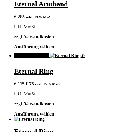
mehrere
Eternal Armband
Varianten
auf.
€
285
inkl. 19% MwSt.
Die
Optionen
inkl. MwSt.
können
auf
zzgl.
Versandkosten
der
Produktseite
Dieses
Ausführung wählen
gewählt
Produkt
werden
ANGEBOT!
weist
mehrere
Varianten
Eternal Ring
auf.
Die
Ursprünglicher
Aktueller
Optionen
€
115
€
75
inkl. 19% MwSt.
Preis
Preis
können
inkl. MwSt.
war:
ist:
auf
€ 115
€ 75.
der
zzgl.
Versandkosten
Produktseite
gewählt
Dieses
Ausführung wählen
werden
Produkt
weist
mehrere
Eternal Ring