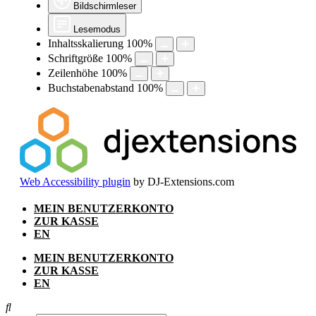
Bildschirmleser
Lesemodus
Inhaltsskalierung
100
%
Schriftgröße
100
%
Zeilenhöhe
100
%
Buchstabenabstand
100
%
Web Accessibility plugin
by DJ-Extensions.com
Zum
MEIN BENUTZERKONTO
Inhalt
ZUR KASSE
springen
EN
MEIN BENUTZERKONTO
ZUR KASSE
EN