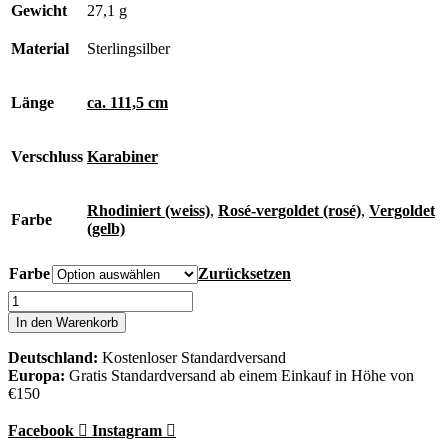
Gewicht
27,1 g
Material
Sterlingsilber
Länge
ca. 111,5 cm
Verschluss
Karabiner
Rhodiniert (weiss)
,
Rosé-vergoldet (rosé)
,
Vergoldet
Farbe
(gelb)
Farbe
Zurücksetzen
Eternal
Kette
In den Warenkorb
Menge
Deutschland:
Kostenloser Standardversand
Europa:
Gratis Standardversand ab einem Einkauf in Höhe von
€150
Facebook
Instagram