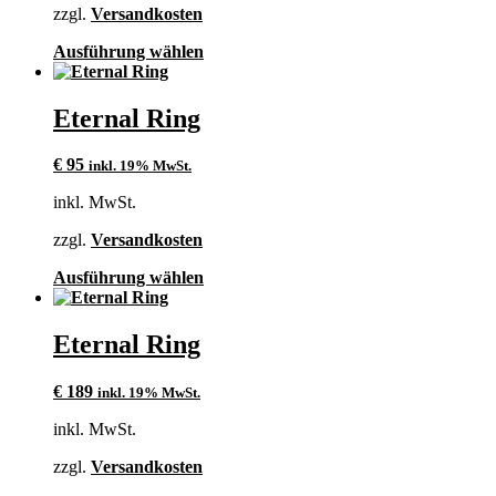
auf
zzgl.
Versandkosten
der
Produktseite
Dieses
Ausführung wählen
gewählt
Produkt
werden
weist
mehrere
Eternal Ring
Varianten
auf.
€
95
inkl. 19% MwSt.
Die
Optionen
inkl. MwSt.
können
auf
zzgl.
Versandkosten
der
Produktseite
Dieses
Ausführung wählen
gewählt
Produkt
werden
weist
mehrere
Eternal Ring
Varianten
auf.
€
189
inkl. 19% MwSt.
Die
Optionen
inkl. MwSt.
können
auf
zzgl.
Versandkosten
der
Produktseite