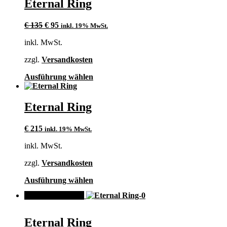
Eternal Ring
auf.
Die
Ursprünglicher
Aktueller
Optionen
€
135
€
95
inkl. 19% MwSt.
Preis
Preis
können
inkl. MwSt.
war:
ist:
auf
€ 135
€ 95.
der
zzgl.
Versandkosten
Produktseite
gewählt
Dieses
Ausführung wählen
werden
Produkt
weist
mehrere
Eternal Ring
Varianten
auf.
€
215
inkl. 19% MwSt.
Die
Optionen
inkl. MwSt.
können
auf
zzgl.
Versandkosten
der
Produktseite
Dieses
Ausführung wählen
gewählt
Produkt
werden
ANGEBOT!
weist
mehrere
Varianten
Eternal Ring
auf.