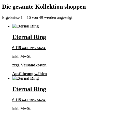
Die gesamte Kollektion shoppen
Ergebnisse 1 – 16 von 49 werden angezeigt
Eternal Ring
€
115
inkl. 19% MwSt.
inkl. MwSt.
zzgl.
Versandkosten
Dieses
Ausführung wählen
Produkt
weist
mehrere
Eternal Ring
Varianten
auf.
€
115
inkl. 19% MwSt.
Die
Optionen
inkl. MwSt.
können