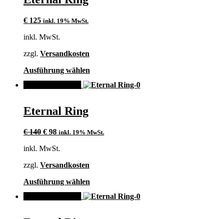
Varianten
auf.
€
125
inkl. 19% MwSt.
Die
Optionen
inkl. MwSt.
können
auf
zzgl.
Versandkosten
der
Produktseite
Dieses
Ausführung wählen
gewählt
Produkt
werden
ANGEBOT!
weist
mehrere
Varianten
Eternal Ring
auf.
Die
Ursprünglicher
Aktueller
Optionen
€
140
€
98
inkl. 19% MwSt.
Preis
Preis
können
inkl. MwSt.
war:
ist:
auf
€ 140
€ 98.
der
zzgl.
Versandkosten
Produktseite
gewählt
Dieses
Ausführung wählen
werden
Produkt
ANGEBOT!
weist
mehrere
Varianten