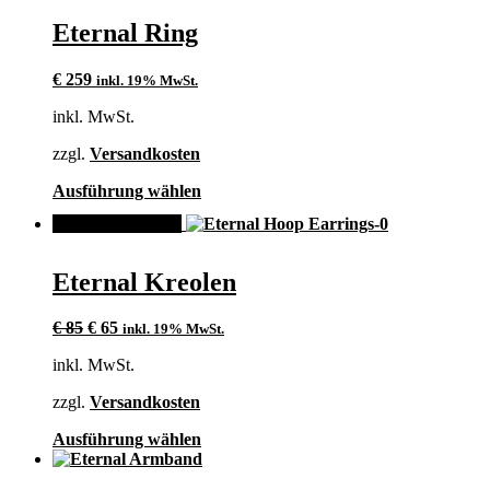
weist
mehrere
Eternal Ring
Varianten
auf.
€
259
inkl. 19% MwSt.
Die
Optionen
inkl. MwSt.
können
auf
zzgl.
Versandkosten
der
Produktseite
Dieses
Ausführung wählen
gewählt
Produkt
werden
ANGEBOT!
weist
mehrere
Varianten
Eternal Kreolen
auf.
Die
Ursprünglicher
Aktueller
Optionen
€
85
€
65
inkl. 19% MwSt.
Preis
Preis
können
inkl. MwSt.
war:
ist:
auf
€ 85
€ 65.
der
zzgl.
Versandkosten
Produktseite
gewählt
Dieses
Ausführung wählen
werden
Produkt
weist