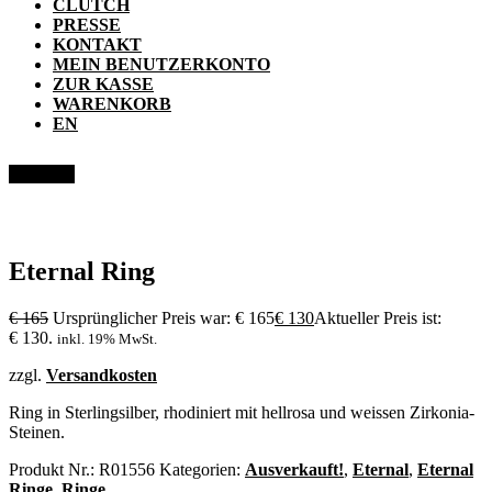
CLUTCH
PRESSE
KONTAKT
MEIN BENUTZERKONTO
ZUR KASSE
WARENKORB
EN
Angebot!
Eternal Ring
€
165
Ursprünglicher Preis war: € 165
€
130
Aktueller Preis ist:
€ 130.
inkl. 19% MwSt.
zzgl.
Versandkosten
Ring in Sterlingsilber, rhodiniert mit hellrosa und weissen Zirkonia-
Steinen.
Produkt Nr.:
R01556
Kategorien:
Ausverkauft!
,
Eternal
,
Eternal
Ringe
,
Ringe