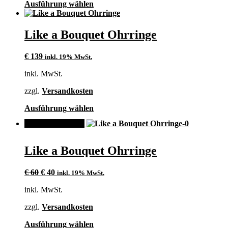
Dieses
Ausführung wählen
Produkt
weist
mehrere
Like a Bouquet Ohrringe
Varianten
auf.
€
139
inkl. 19% MwSt.
Die
Optionen
inkl. MwSt.
können
auf
zzgl.
Versandkosten
der
Produktseite
Dieses
Ausführung wählen
gewählt
Produkt
werden
ANGEBOT!
weist
mehrere
Varianten
Like a Bouquet Ohrringe
auf.
Die
Ursprünglicher
Aktueller
Optionen
€
60
€
40
inkl. 19% MwSt.
Preis
Preis
können
inkl. MwSt.
war:
ist:
auf
€ 60
€ 40.
der
zzgl.
Versandkosten
Produktseite
gewählt
Dieses
Ausführung wählen
werden