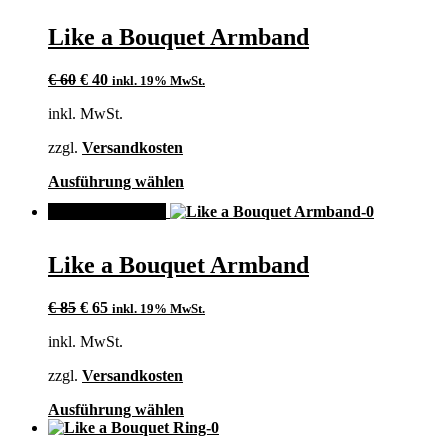
mehrere
Varianten
Like a Bouquet Armband
auf.
Die
Ursprünglicher
Aktueller
Optionen
€
60
€
40
inkl. 19% MwSt.
Preis
Preis
können
inkl. MwSt.
war:
ist:
auf
€ 60
€ 40.
der
zzgl.
Versandkosten
Produktseite
gewählt
Dieses
Ausführung wählen
werden
Produkt
ANGEBOT!
weist
mehrere
Varianten
Like a Bouquet Armband
auf.
Die
Ursprünglicher
Aktueller
Optionen
€
85
€
65
inkl. 19% MwSt.
Preis
Preis
können
inkl. MwSt.
war:
ist:
auf
€ 85
€ 65.
der
zzgl.
Versandkosten
Produktseite
gewählt
Dieses
Ausführung wählen
werden
Produkt
weist