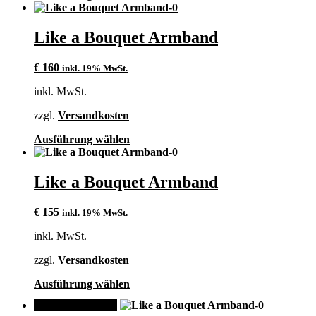
Produkt
weist
mehrere
Like a Bouquet Armband
Varianten
auf.
€
160
inkl. 19% MwSt.
Die
Optionen
inkl. MwSt.
können
auf
zzgl.
Versandkosten
der
Produktseite
Dieses
Ausführung wählen
gewählt
Produkt
werden
weist
mehrere
Like a Bouquet Armband
Varianten
auf.
€
155
inkl. 19% MwSt.
Die
Optionen
inkl. MwSt.
können
auf
zzgl.
Versandkosten
der
Produktseite
Dieses
Ausführung wählen
gewählt
Produkt
werden
ANGEBOT!
weist