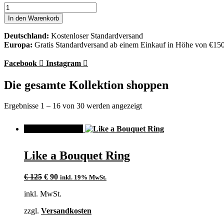
Like
a
In den Warenkorb
Bouquet
Armband
Deutschland:
Kostenloser Standardversand
Menge
Europa:
Gratis Standardversand ab einem Einkauf in Höhe von €15
Facebook
Instagram
Die gesamte Kollektion shoppen
Ergebnisse 1 – 16 von 30 werden angezeigt
ANGEBOT!
Like a Bouquet Ring
Ursprünglicher
Aktueller
€
125
€
90
inkl. 19% MwSt.
Preis
Preis
inkl. MwSt.
war:
ist:
€ 125
€ 90.
zzgl.
Versandkosten