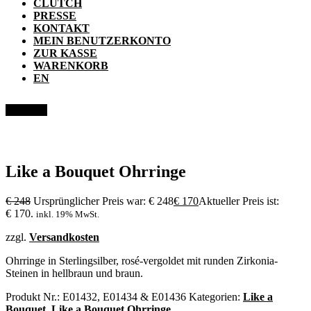
CLUTCH
PRESSE
KONTAKT
MEIN BENUTZERKONTO
ZUR KASSE
WARENKORB
EN
Angebot!
Like a Bouquet Ohrringe
€
248
Ursprünglicher Preis war: € 248
€
170
Aktueller Preis ist:
€ 170.
inkl. 19% MwSt.
zzgl.
Versandkosten
Ohrringe in Sterlingsilber, rosé-vergoldet mit runden Zirkonia-
Steinen in hellbraun und braun.
Produkt Nr.:
E01432, E01434 & E01436
Kategorien:
Like a
Bouquet
,
Like a Bouquet Ohrringe